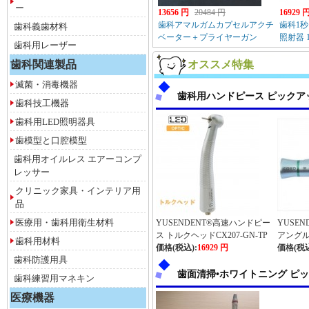
ー
13656 円
20484 円
16929 
歯科アマルガムカプセルアクチ
歯科1秒
歯科義歯材料
ベーター＋プライヤーガン
照射器 10
歯科用レーザー
(3M，GC...
歯科関連製品
オススメ特集
滅菌・消毒機器
歯科用ハンドピース ピックア
歯科技工機器
歯科用LED照明器具
歯模型と口腔模型
歯科用オイルレス エアーコンプ
レッサー
クリニック家具・インテリア用
品
医療用・歯科用衛生材料
YUSENDENT®高速ハンドピー
YUSE
ス トルクヘッドCX207-GN-TP
アングルC
歯科用材料
6H
価格(税込):
16929 円
1）
価格(税込
歯科防護用具
歯面清掃•ホワイトニング ピ
歯科練習用マネキン
医療機器