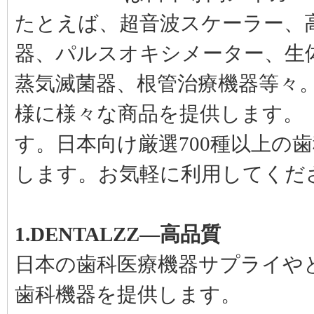
3H® Xlite4歯科用LED光重合器
たとえば、超音波スケーラー、
(高出力7W-2000mWcm²)
初めて購入しましたが、性能・使
器、パルスオキシメーター、生
いやすさともに期待通りでした。
大変満足しています。
匿名ユーザー | 評価
蒸気滅菌器、根管治療機器等々
歯科用口腔内カメラMD1500無線
(VGA+VIDEO+HDMI+USB)
様に様々な商品を提供します。「d
口腔内の細かい部分まで確認しや
すく、診療のサポートに活用して
す。日本向け厳選700種以上の
います。
nagata | 評価
します。お気軽に利用してくだ
KWS 20W ENT LED 検査ライト
KD-202B-8
光が安定していて、検査時の視認
性が向上しました。購入して良か
ったです。
1.DENTALZZ―高品質
toyokawa | 評価
日本の歯科医療機器サプライや
RUENSHENG® YS-RZ-B-1根管
長測定器(カラー)
発送も迅速で、対応も丁寧でし
歯科機器を提供します。
た。商品も期待通りの品質で、使
用感にも満足しています。購入し