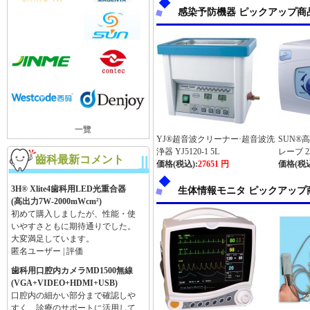
感染予防機器 ピックアップ商
YUSENDENT®コントラアング
ルCX235-1B（内部注水、NSKと
コンパチブル）
回転が滑らかで、安定した治療作
一覽
YJ®超音波クリーナー·超音波洗
SUN®
業ができます。ありがとうござい
浄器 YJ5120-1 5L
レーブ 2
ました。
齒科最新コメント
価格(税込):
27651 円
価格(税込
翔 | 評価
3H® Xlite4歯科用LED光重合器
生体情報モニタ ピックアップ
(高出力7W-2000mWcm²)
初めて購入しましたが、性能・使
いやすさともに期待通りでした。
大変満足しています。
匿名ユーザー | 評価
歯科用口腔内カメラMD1500無線
(VGA+VIDEO+HDMI+USB)
口腔内の細かい部分まで確認しや
すく、診療のサポートに活用して