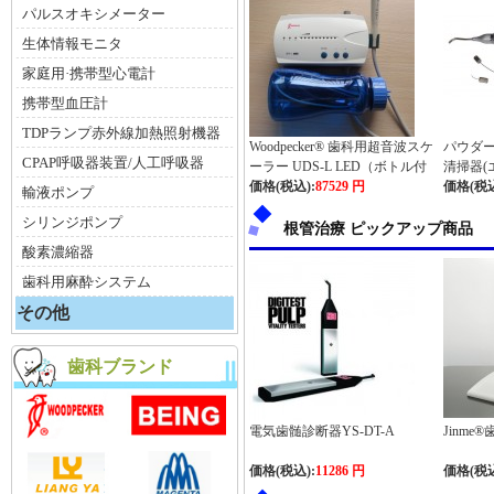
パルスオキシメーター
生体情報モニタ
家庭用·携帯型心電計
携帯型血圧計
TDPランプ赤外線加熱照射機器
Woodpecker® 歯科用超音波スケ
パウダ
CPAP呼吸器装置/人工呼吸器
ーラー UDS-L LED（ボトル付
清掃器(
き）
価格(税込):
87529 円
価格(税込
輸液ポンプ
シリンジポンプ
根管治療 ピックアップ商品
酸素濃縮器
歯科用麻酔システム
その他
歯科ブランド
電気歯髄診断器YS-DT-A
Jinm
価格(税込):
11286 円
価格(税込