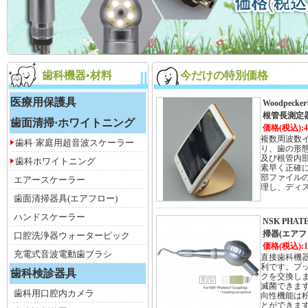
歯科機器•材料
今だけの特別価格
医療用保護具
Woodpeck
根管長測定
歯面清掃·ホワイトニング
価格(税込):4
複数周波数
歯科·家庭用超音波スケーラー
り、歯の形
及び根管内
歯科ホワイトニング
素早く正確
部ファイル
エアースケーラー
理し、ディ
歯面清掃器具(エアフロー)
ハンドスケーラー
NSK PHA
掃器(エアフ
口腔洗浄器ウォーターピック
価格(税込):1
充電式音波電動歯ブラシ
直接歯科機
利です。プ
歯科検診器具
クを交換しま
滅菌できま
歯科用口腔内カメラ
向性機能は
とができま