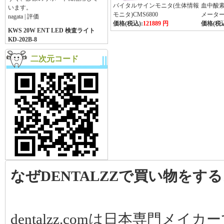
います。
バイタルサインモニタ(生体情報
血中酸素
nagata | 評価
モニタ)CMS6800
メーター
価格(税込):
121889 円
価格(税込
KWS 20W ENT LED 検査ライト
KD-202B-8
光が安定していて、検査時の視認
性が向上しました。購入して良か
二次元コード
ったです。
toyokawa | 評価
RUENSHENG® YS-RZ-B-1根管
長測定器(カラー)
発送も迅速で、対応も丁寧でし
た。商品も期待通りの品質で、使
用感にも満足しています。購入し
て良かったです。
maruta | 評価
YUSENDENT®コントラアング
なぜDENTALZZで買い物をす
ルCX235-1B（内部注水、NSKと
コンパチブル）
回転が滑らかで、安定した治療作
業ができます。ありがとうござい
ました。
dentalzz.comは日本専門
翔 | 評価