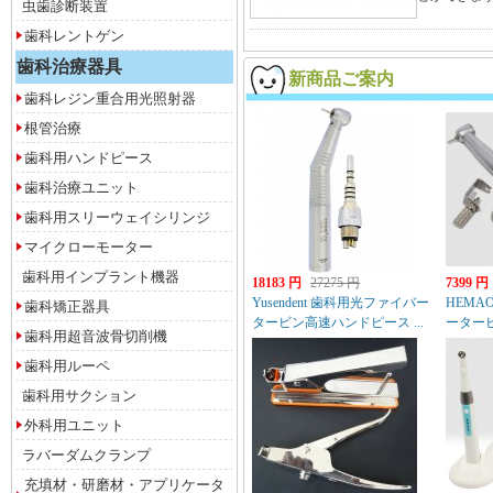
虫歯診断装置
歯科レントゲン
歯科治療器具
新商品ご案内
歯科レジン重合用光照射器
根管治療
歯科用ハンドピース
歯科治療ユニット
歯科用スリーウェイシリンジ
マイクローモーター
歯科用インプラント機器
18183 円
27275 円
7399 円
Yusendent 歯科用光ファイバー
HEMA
歯科矯正器具
タービン高速ハンドピース ...
ーター
歯科用超音波骨切削機
ハ...
歯科用ルーペ
歯科用サクション
外科用ユニット
ラバーダムクランプ
充填材・研磨材・アプリケータ