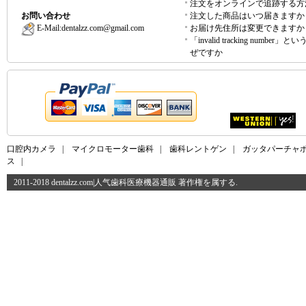
注文をオンラインで追跡する方
お問い合わせ
注文した商品はいつ届きますか
E-Mail:
dentalzz.com@gmail.com
お届け先住所は変更できますか
「invalid tracking number」
ぜですか
口腔内カメラ
|
マイクロモーター歯科
|
歯科レントゲン
|
ガッタパーチャ
ス
|
2011-2018 dentalzz.com|人气歯科医療機器通販 著作権を属する.