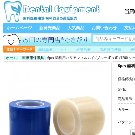
ホームページ
新発売商品
人気商品
お問い合わせ
支払
歯科診療ユニット
根管治療
歯科技工機器
根
ホーム
医療用保護具
6pcs 歯科用バリアフィルム 白/ブルー 4" x 6" (1200 シ
6pcs 歯
価格(税込)
定価:
商品番号:
カラー:
パターン: