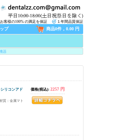
お客様の100% の満足を保証
１年間品質保証
ップ
商品0件，0.00 円
機器
2257 円
s シリコンアド
価格(税込):
。材質：金属マト