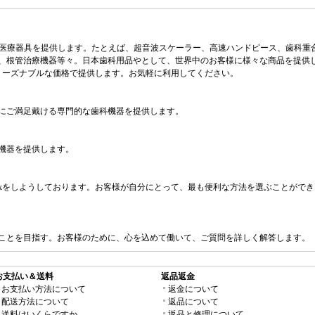
様々な歯科医療器具を提供します。たとえば、超音波スケーラー、高速ハンドピース、歯
根管治療機器等々。日本歯科用品やとして、世界中のお客様に様々な商品を提供します。
をリーズナブルな価格で提供します。お気軽に利用してください。
にご満足戴ける専門的な歯科機器を提供します。
機器を提供します。
TNT, FedExをしようしております。お客様が自分にとって、最も便利な方法を選ぶこ
ことを目指す。お客様のために、心を込めて働いて、ご質問を詳しく解答します。
お支払い＆送料
返品返金
お支払い方法について
返金について
配送方法について
返品について
送料はいくらですか
返品と修理について