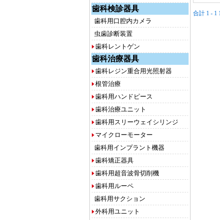
歯科検診器具
合計 1 - 
歯科用口腔内カメラ
虫歯診断装置
歯科レントゲン
歯科治療器具
歯科レジン重合用光照射器
根管治療
歯科用ハンドピース
歯科治療ユニット
歯科用スリーウェイシリンジ
マイクローモーター
歯科用インプラント機器
歯科矯正器具
歯科用超音波骨切削機
歯科用ルーペ
歯科用サクション
外科用ユニット