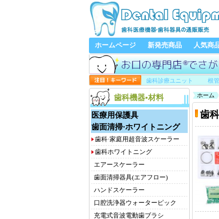
ホームページ
新発売商品
人気商
歯科診療ユニット
根
ホーム
歯科機器•材料
歯
医療用保護具
歯面清掃·ホワイトニング
歯科·家庭用超音波スケーラー
歯科ホワイトニング
エアースケーラー
歯面清掃器具(エアフロー)
ハンドスケーラー
口腔洗浄器ウォーターピック
充電式音波電動歯ブラシ