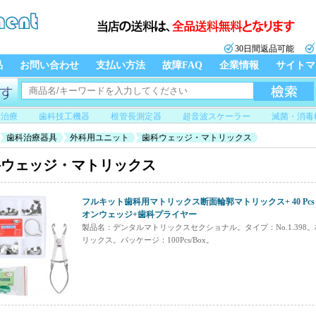
30日間返品可能
品
お問い合わせ
支払い方法
故障FAQ
企業情報
サイトマ
管治療
歯科技工機器
根管長測定器
超音波スケーラー
滅菌・消毒
歯科治療器具
外科用ユニット
歯科ウェッジ・マトリックス
科ウェッジ・マトリックス
フルキット歯科用マトリックス断面輪郭マトリックス+ 40 Pc
オンウェッジ+歯科プライヤー
製品名：デンタルマトリックスセクショナル。タイプ：No.1.398
リックス。パッケージ：100Pcs/Box。