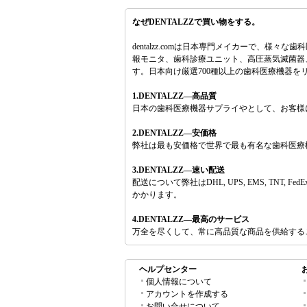
なぜDENTALZZで買い物をする。
dentalzz.comは日本専門メイカーで、
報モニタ、歯科診療ユニット、高圧蒸気滅菌器、
す。日本向け厳選700種以上の歯科医療機器
1.DENTALZZ―高品質
日本の歯科医療機器サプライやとして、お客様
2.DENTALZZ―安価格
弊社は最も安価格で世界で最も有名な歯科医療
3.DENTALZZ―速い配送
配送について弊社はDHL, UPS, EMS, 
かかります。
4.DENTALZZ―最高のサービス
万全を尽くして、常に高品質な商品を供給する
ヘルプセンター
個人情報について
アカウントを作成する
お問い合せについて