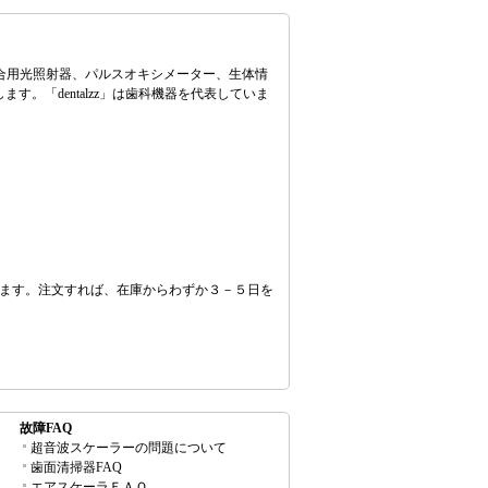
科重合用光照射器、パルスオキシメーター、生体情
「dentalzz」は歯科機器を代表していま
とができます。注文すれば、在庫からわずか３－５日を
故障FAQ
超音波スケーラーの問題について
歯面清掃器FAQ
エアスケーラＦＡＱ