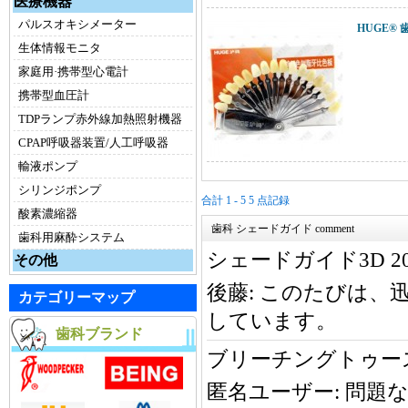
医療機器
パルスオキシメーター
HUGE®
生体情報モニタ
家庭用·携帯型心電計
携帯型血圧計
TDPランプ赤外線加熱照射機器
CPAP呼吸器装置/人工呼吸器
輸液ポンプ
シリンジポンプ
合計 1 - 5 5 点記録
酸素濃縮器
歯科 シェードガイド comment
歯科用麻酔システム
シェードガイド3D 2
その他
後藤:
このたびは、
カテゴリーマップ
しています。
歯科ブランド
ブリーチングトゥース 
匿名ユーザー:
問題