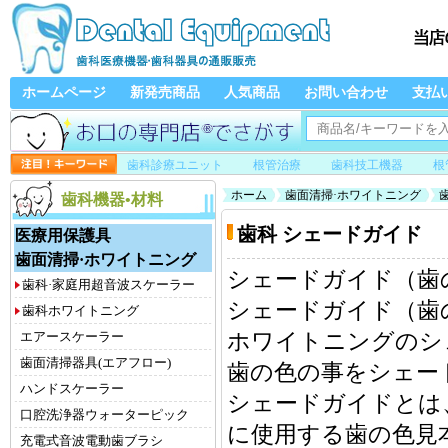
ホームページ
新発売商品
人気商品
お問い合わせ
支払
歯科診療ユニット
根管治療
歯科技工機器
根
ホーム
歯面清掃·ホワイトニング
歯科機器•材料
歯科 シェードガイド
医療用保護具
歯面清掃·ホワイトニング
シェードガイド（歯
歯科·家庭用超音波スケーラー
シェードガイド（歯
歯科ホワイトニング
エアースケーラー
ホワイトニングのシ
歯面清掃器具(エアフロー)
歯の色の事をシェー
ハンドスケーラー
シェードガイドとは
口腔洗浄器ウォーターピック
に使用する歯の色見
充電式音波電動歯ブラシ