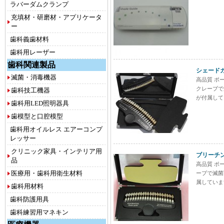
ラバーダムクランプ
充填材・研磨材・アプリケータ
ー
歯科義歯材料
歯科用レーザー
歯科関連製品
シェードガ
滅菌・消毒機器
高品質 ポ
クレーブで
歯科技工機器
が付属して
歯科用LED照明器具
歯模型と口腔模型
歯科用オイルレス エアーコンプ
レッサー
クリニック家具・インテリア用
ブリーチン
品
高品質 ポ
医療用・歯科用衛生材料
ーブで滅菌
属していま
歯科用材料
歯科防護用具
歯科練習用マネキン