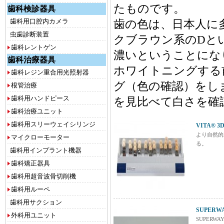
たものです。
歯科検診器具
歯科用口腔内カメラ
歯の色は、日本人に
虫歯診断装置
クブラウン系のDと
歯科レントゲン
濃いということにな
歯科治療器具
ホワイトニングする
歯科レジン重合用光照射器
グ（色の確認）をし
根管治療
歯科用ハンドピース
を見比べて白さを確
歯科治療ユニット
歯科用スリーウェイシリンジ
VITA®
より自然的精確
マイクローモーター
る。
歯科用インプラント機器
歯科矯正器具
歯科用超音波骨切削機
歯科用ルーペ
歯科用サクション
SUPER
外科用ユニット
SUPERW