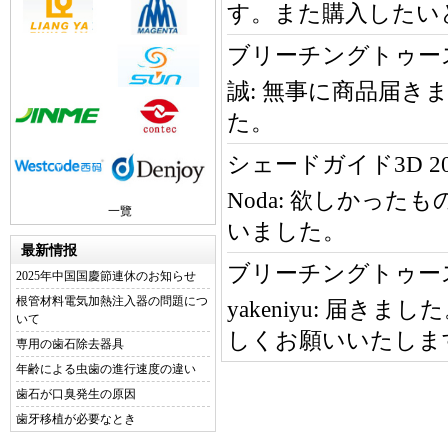
す。また購入したい
ブリーチングトゥース 
誠:
無事に商品届き
た。
シェードガイド3D 2
Noda:
欲しかったも
一覽
いました。
最新情报
ブリーチングトゥース 
2025年中国国慶節連休のお知らせ
根管材料電気加熱注入器の問題につ
yakeniyu:
届きました
いて
しくお願いいたしま
専用の歯石除去器具
年齢による虫歯の進行速度の違い
歯石が口臭発生の原因
歯牙移植が必要なとき