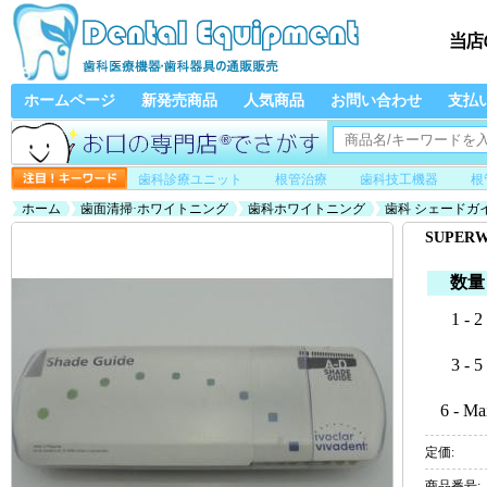
ホームページ
新発売商品
人気商品
お問い合わせ
支払
歯科診療ユニット
根管治療
歯科技工機器
根
ホーム
歯面清掃·ホワイトニング
歯科ホワイトニング
歯科 シェードガ
SUPER
数量
1 - 2
3 - 5
6 - Ma
定価:
商品番号: