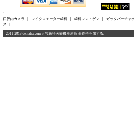
口腔内カメラ
|
マイクロモーター歯科
|
歯科レントゲン
|
ガッタパーチャ
ス
|
2011-2018 dentalzz.com|人气歯科医療機器通販 著作権を属する.