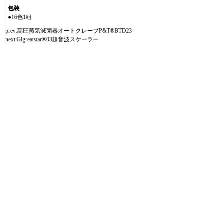
包装
●16色1組
prev:
高圧蒸気滅菌器オートクレーブP&T®BTD23
next:
Glgreatstar®03超音波スケーラー