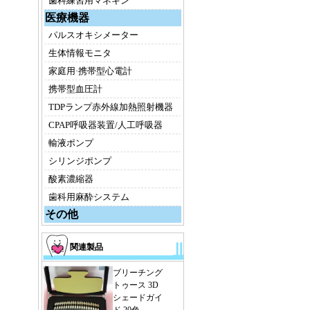
歯科練習用マネキン
医療機器
パルスオキシメーター
生体情報モニタ
家庭用·携帯型心電計
携帯型血圧計
TDPランプ赤外線加熱照射機器
CPAP呼吸器装置/人工呼吸器
輸液ポンプ
シリンジポンプ
酸素濃縮器
歯科用麻酔システム
その他
関連製品
ブリーチング
トゥース 3D
シェードガイ