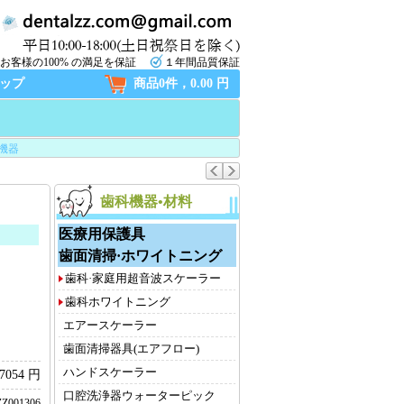
お客様の100% の満足を保証
１年間品質保証
ップ
商品0件，0.00 円
機器
歯科機器•材料
医療用保護具
歯面清掃·ホワイトニング
歯科·家庭用超音波スケーラー
歯科ホワイトニング
エアースケーラー
歯面清掃器具(エアフロー)
ハンドスケーラー
7054 円
口腔洗浄器ウォーターピック
Z001306