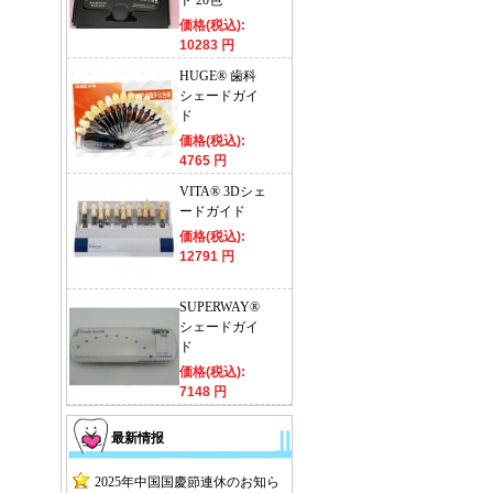
ド 20色
価格(税込):
10283 円
HUGE® 歯科
シェードガイ
ド
価格(税込):
4765 円
VITA® 3Dシェ
ードガイド
価格(税込):
12791 円
SUPERWAY®
シェードガイ
ド
価格(税込):
7148 円
最新情报
2025年中国国慶節連休のお知ら