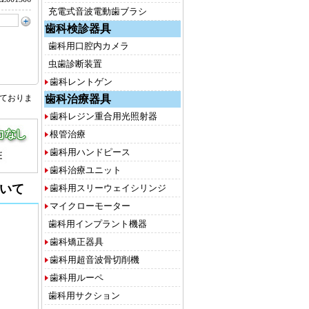
充電式音波電動歯ブラシ
歯科検診器具
歯科用口腔内カメラ
虫歯診断装置
歯科レントゲン
歯科治療器具
しておりま
歯科レジン重合用光照射器
根管治療
歯科用ハンドピース
歯科治療ユニット
いて
歯科用スリーウェイシリンジ
マイクローモーター
歯科用インプラント機器
歯科矯正器具
歯科用超音波骨切削機
歯科用ルーペ
歯科用サクション