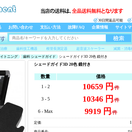
30日間返品可能
品
お問い合わせ
支払い方法
故障FAQ
企業情報
サイトマ
管治療
歯科技工機器
根管長測定器
超音波スケーラー
滅菌・消毒
イトニング
歯科 シェードガイド
シェードガイド3D 20色 鏡付き
シェードガイド3D 20色 鏡付き
数量
価格
10659 円
1 - 2
/件
10346 円
3 - 5
/件
9919 円
6 - Max
/件
1
定価:
商品番号:
DZ