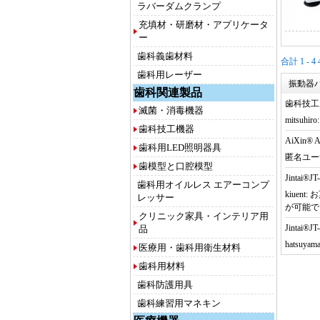
ラバーダムクランプ
充填材・研磨材・アプリケータ
ー
歯科義歯材料
合計 1 - 
歯科用レーザー
振動器バ
歯科関連製品
歯科技工用
滅菌・消毒機器
mitsuhiro:
歯科技工機器
AiXin
歯科用LED照明器具
匿名ユー
歯模型と口腔模型
Jinta
歯科用オイルレス エアーコンプ
kiuent:
お
レッサー
が可能で
クリニック家具・インテリア用
Jinta
品
hatsuyama
医療用・歯科用衛生材料
歯科用材料
歯科防護用具
歯科練習用マネキン