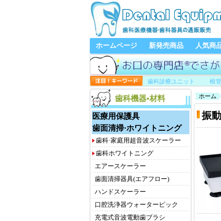
ホームページ
新発売商品
人気商
歯科診療ユニット
根
ホーム
歯科機器•材料
振
医療用保護具
歯面清掃·ホワイトニング
歯科·家庭用超音波スケーラー
歯科ホワイトニング
エアースケーラー
歯面清掃器具(エアフロー)
ハンドスケーラー
口腔洗浄器ウォーターピック
充電式音波電動歯ブラシ