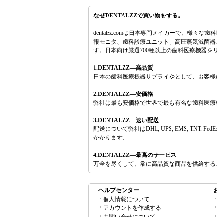
なぜDENTALZZで買い物をする。
dentalzz.comは日本専門メイカーで、
報モニタ、歯科診療ユニット、高圧蒸気滅菌器、
す。日本向け厳選700種以上の歯科医療機器
1.DENTALZZ―高品質
日本の歯科医療機器サプライやとして、お客様
2.DENTALZZ―安価格
弊社は最も安価格で世界で最も有名な歯科医療
3.DENTALZZ―速い配送
配送について弊社はDHL, UPS, EMS, 
かかります。
4.DENTALZZ―最高のサービス
万全を尽くして、常に高品質な商品を供給する
ヘルプセンター
個人情報について
アカウントを作成する
お問い合せについて