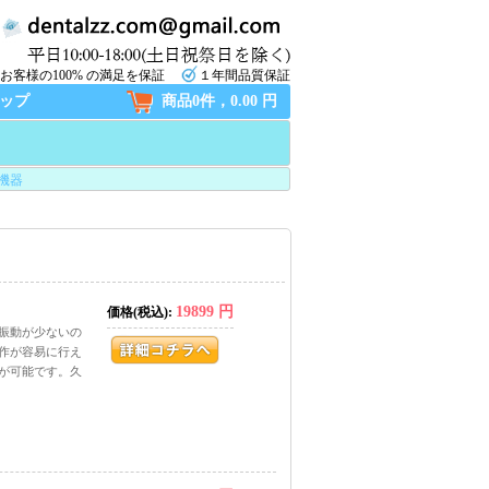
お客様の100% の満足を保証
１年間品質保証
ップ
商品0件，0.00 円
機器
19899 円
価格(税込):
振動が少ないの
作が容易に行え
が可能です。久