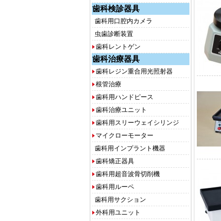
歯科検診器具
歯科用口腔内カメラ
虫歯診断装置
歯科レントゲン
歯科治療器具
歯科レジン重合用光照射器
根管治療
歯科用ハンドピース
歯科治療ユニット
歯科用スリーウェイシリンジ
マイクローモーター
歯科用インプラント機器
歯科矯正器具
歯科用超音波骨切削機
歯科用ルーペ
歯科用サクション
外科用ユニット