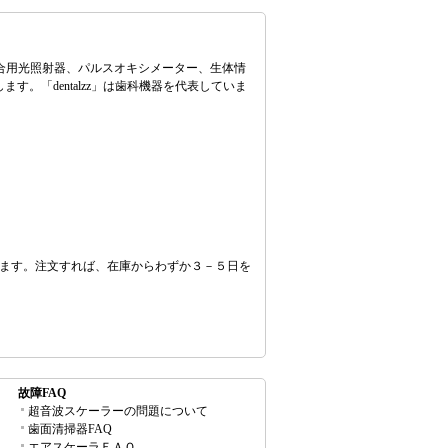
科重合用光照射器、パルスオキシメーター、生体情
「dentalzz」は歯科機器を代表していま
とができます。注文すれば、在庫からわずか３－５日を
故障FAQ
超音波スケーラーの問題について
歯面清掃器FAQ
エアスケーラＦＡＱ