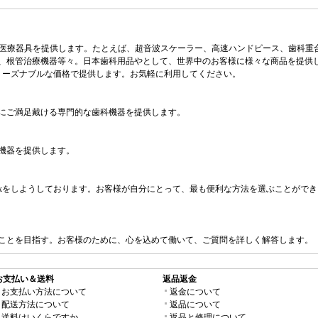
様々な歯科医療器具を提供します。たとえば、超音波スケーラー、高速ハンドピース、歯
根管治療機器等々。日本歯科用品やとして、世界中のお客様に様々な商品を提供します。
をリーズナブルな価格で提供します。お気軽に利用してください。
にご満足戴ける専門的な歯科機器を提供します。
機器を提供します。
TNT, FedExをしようしております。お客様が自分にとって、最も便利な方法を選ぶこ
ことを目指す。お客様のために、心を込めて働いて、ご質問を詳しく解答します。
お支払い＆送料
返品返金
お支払い方法について
返金について
配送方法について
返品について
送料はいくらですか
返品と修理について