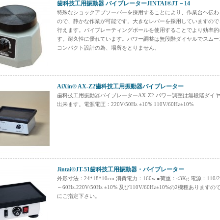
歯科技工用振動器 バイブレーターJINTAI®JT－14
特殊なショックアブソーバーを採用することにより、作業台ヘ伝わ
ので、静かな作業が可能です。大きなレバーを採用していますので
行えます。バイブレーティングボールを使用することでより効率的
す。耐久性に優れています。パワー調整は無段階ダイヤルでスムー
コンパクト設計の為、場所をとりません。
AiXin® AX-Z2歯科技工用振動器バイブレーター
歯科技工用振動器バイブレーターAX-Z2:パワー調整は無段階ダイ
出来ます。電源電圧：220V/50Hz ±10% 110V/60Hz±10%
Jintai®JT-51歯科技工用振動器・バイブレーター
外形寸法：24*18*10cm.消費電力：160w.●荷重：≤3Kg.電源：110/2
～60Hz.220V/50Hz ±10% 及び110V/60Hz±10%の2機種ありま
にご指定下さい。