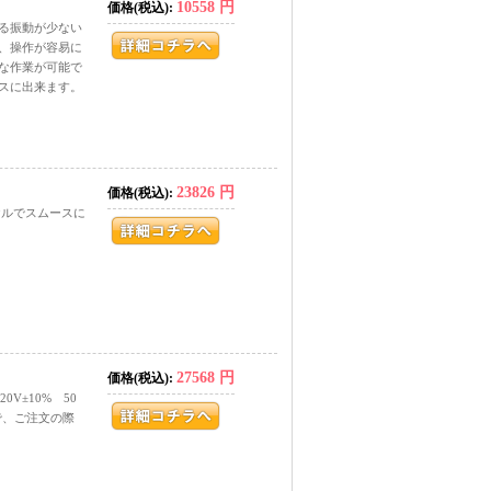
10558 円
価格(税込):
る振動が少ない
、操作が容易に
な作業が可能で
スに出来ます。
23826 円
価格(税込):
ヤルでスムースに
27568 円
価格(税込):
20V±10% 50
すので、ご注文の際