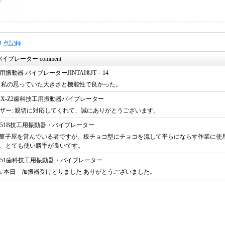
4 4 点記録
イブレーター comment
振動器 バイブレーターJINTAI®JT－14
私の思っていた大きさと機能性で良かった。
® AX-Z2歯科技工用振動器バイブレーター
ザー:
親切に対応してくれて、誠にありがとうございます。
i®JT-51B技工用振動器・バイブレーター
菓子屋を営んでいる者ですが、板チョコ型にチョコを流して平らにならす作業に使
、とても使い勝手が良いです。
i®JT-51歯科技工用振動器・バイブレーター
:
本日 加振器受けとりました ありがとうございました。