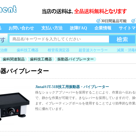
30日間返品可能
品
お問い合わせ
支払い方法
故障FAQ
企業情報
サイトマ
管治療
歯科技工機器
根管長測定器
超音波スケーラー
滅菌・消毒
歯科関連製品
歯科技工機器
振動器バイブレーター
動器バイブレーター
Jintai®JT-51B技工用振動器・バイブレーター
殊なショックアブソーバーを採用することにより、作業台ヘ伝わる
で、静かな作業が可能です。きなレバーを採用していますので、操
ます。イブレーティングボールを使用することでより効率的な作業
性に優れています。