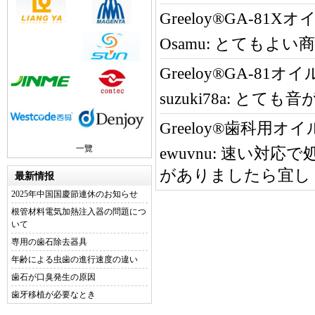
Greeloy®GA-8
Osamu:
とてもよい商
Greeloy®GA-8
suzuki78a:
とても音
Greeloy®歯科用オ
一覽
ewuvnu:
速い対応で
がありましたら宜し
最新情报
2025年中国国慶節連休のお知らせ
根管材料電気加熱注入器の問題につ
いて
専用の歯石除去器具
年齢による虫歯の進行速度の違い
歯石が口臭発生の原因
歯牙移植が必要なとき