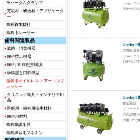
ラバーダムクランプ
r.p.m。
700*400
充填材・研磨材・アプリケータ
ー
歯科義歯材料
歯科用レーザー
歯科関連製品
Greelo
滅菌・消毒機器
空気吐出量 ：
歯科技工機器
r.p.m。
410*410
歯科用LED照明器具
歯模型と口腔模型
歯科用オイルレス エアーコンプ
レッサー
クリニック家具・インテリア用
Greelo
品
超低騒音、
医療用・歯科用衛生材料
フリーでク
力の調整が
歯科用材料
の量:1つ
歯科防護用具
歯科練習用マネキン