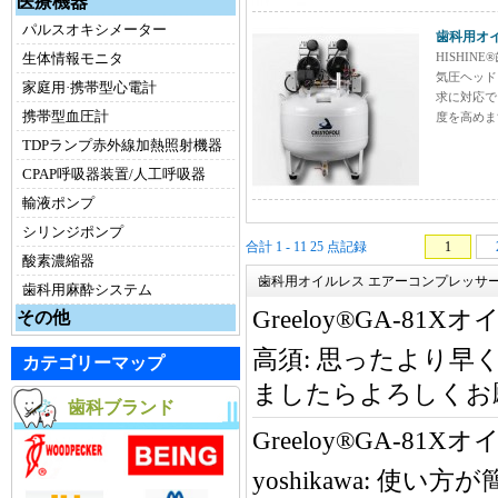
医療機器
パルスオキシメーター
歯科用オイル
生体情報モニタ
HISHIN
気圧ヘッド
家庭用·携帯型心電計
求に対応で
携帯型血圧計
度を高めま
TDPランプ赤外線加熱照射機器
CPAP呼吸器装置/人工呼吸器
輸液ポンプ
シリンジポンプ
合計 1 - 11 25 点記録
1
酸素濃縮器
歯科用オイルレス エアーコンプレッサー co
歯科用麻酔システム
Greeloy®GA-8
その他
高須:
思ったより早
カテゴリーマップ
ましたらよろしくお
歯科ブランド
Greeloy®GA-8
yoshikawa:
使い方が