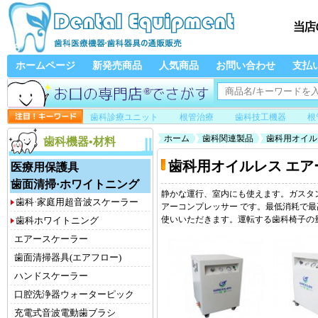
ホームページ
新発売商品
人気商品
お問い合わせ
支払
歯科診療ユニット
根管治療
歯科技工機器
根
ホーム
歯科関連製品
歯科用オイル
歯科機器•材料
歯科用オイルレス エ
医療用保護具
歯面清掃·ホワイトニング
静かな運行、室内にも使えます。ガスタ
歯科·家庭用超音波スケーラー
アーコンプレッサー です。最低消耗で
使いいただきます。運転する歯科椅子の量
歯科ホワイトニング
エアースケーラー
歯面清掃器具(エアフロー)
ハンドスケーラー
口腔洗浄器ウォーターピック
充電式音波電動歯ブラシ