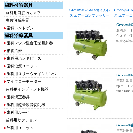
歯科検診器具
Greeloy®GA-81Xオイルレ
Greeloy®
歯科用口腔内カメラ
ス エアーコンプレッサー
ス エアー
虫歯診断装置
消音ケース
消音ケース
Greelo
歯科レントゲン
超清浄、オ
歯科治療器具
付きで、使
転する歯科
歯科レジン重合用光照射器
根管治療
歯科用ハンドピース
歯科治療ユニット
歯科用スリーウェイシリンジ
Greelo
空気吐出量 ：
マイクローモーター
r.p.m。
歯科用インプラント機器
900*400
歯科矯正器具
歯科用超音波骨切削機
歯科用ルーペ
歯科用サクション
Greelo
外科用ユニット
空気吐出量 ：