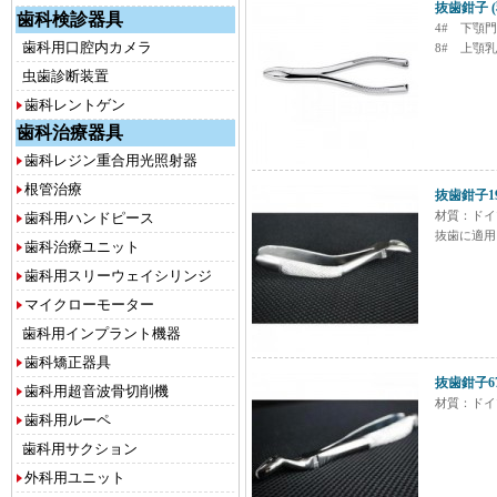
抜歯鉗子 
歯科検診器具
4# 下顎
歯科用口腔内カメラ
8# 上顎乳臼
虫歯診断装置
歯科レントゲン
歯科治療器具
歯科レジン重合用光照射器
根管治療
抜歯鉗子19
材質：ドイ
歯科用ハンドピース
抜歯に適用
歯科治療ユニット
歯科用スリーウェイシリンジ
マイクローモーター
歯科用インプラント機器
歯科矯正器具
抜歯鉗子67
歯科用超音波骨切削機
材質：ドイ
歯科用ルーペ
歯科用サクション
外科用ユニット