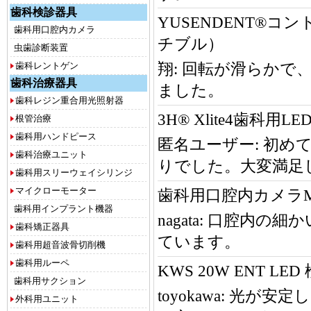
歯科検診器具
YUSENDENT®コ
歯科用口腔内カメラ
チブル）
虫歯診断装置
歯科レントゲン
翔:
回転が滑らかで
歯科治療器具
ました。
歯科レジン重合用光照射器
3H® Xlite4歯科用L
根管治療
歯科用ハンドピース
匿名ユーザー:
初め
歯科治療ユニット
りでした。大変満足
歯科用スリーウェイシリンジ
マイクローモーター
歯科用口腔内カメラMD15
歯科用インプラント機器
nagata:
口腔内の細か
歯科矯正器具
ています。
歯科用超音波骨切削機
歯科用ルーペ
KWS 20W ENT LED
歯科用サクション
toyokawa:
光が安定し
外科用ユニット