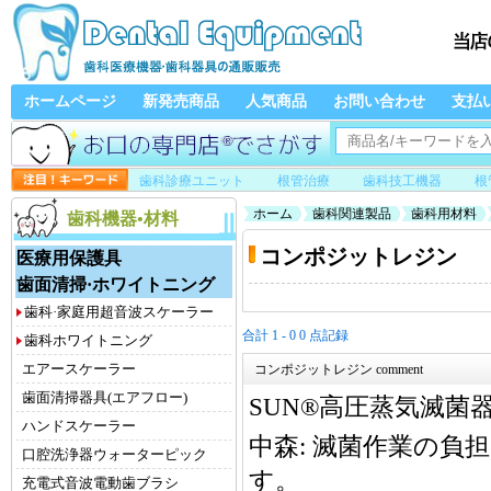
ホームページ
新発売商品
人気商品
お問い合わせ
支払
歯科診療ユニット
根管治療
歯科技工機器
根
ホーム
歯科関連製品
歯科用材料
歯科機器•材料
コンポジットレジン
医療用保護具
歯面清掃·ホワイトニング
歯科·家庭用超音波スケーラー
合計 1 - 0 0 点記録
歯科ホワイトニング
エアースケーラー
コンポジットレジン comment
歯面清掃器具(エアフロー)
SUN®高圧蒸気滅菌器
ハンドスケーラー
中森:
滅菌作業の負
口腔洗浄器ウォーターピック
す。
充電式音波電動歯ブラシ