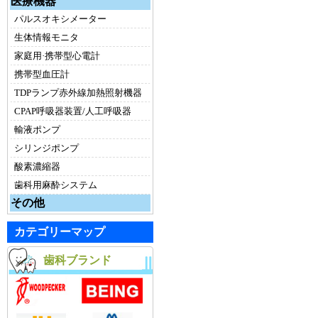
医療機器
パルスオキシメーター
生体情報モニタ
家庭用·携帯型心電計
携帯型血圧計
TDPランプ赤外線加熱照射機器
CPAP呼吸器装置/人工呼吸器
輸液ポンプ
シリンジポンプ
酸素濃縮器
歯科用麻酔システム
その他
カテゴリーマップ
歯科ブランド