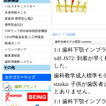
医療機器
パルスオキシメーター
生体情報モニタ
家庭用·携帯型心電計
携帯型血圧計
TDPランプ赤外線加熱照射機器
合計 1 - 7 7 点記録
CPAP呼吸器装置/人工呼吸器
歯科虫歯モデル模型 comment
輸液ポンプ
1:1 歯科下顎イン
シリンジポンプ
酸素濃縮器
xdf-JS72:
到着が早く
歯科用麻酔システム
した。
その他
歯科教学成人標準モデ
カテゴリーマップ
sizuka:
子供が歯医者
歯科ブランド
とありません。
1:1 歯科下顎イン