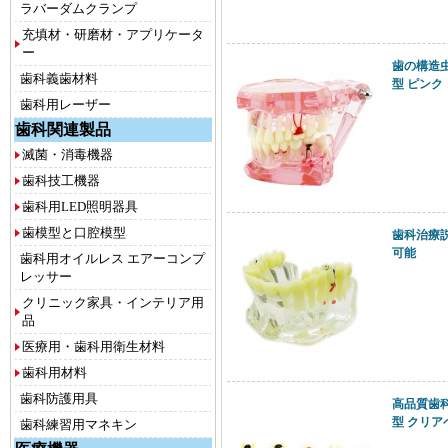
ラバーダムクランプ
充填材・研磨材・アプリケータ
ー
歯の構造
歯科義歯材料
型 ピンク
歯科用レーザー
歯科関連製品
滅菌・消毒機器
歯科技工機器
歯科用LED照明器具
歯模型と口腔模型
歯科治療
可能
歯科用オイルレス エアーコンプ
レッサー
クリニック家具・インテリア用
品
医療用・歯科用衛生材料
歯科用材料
歯科防護用具
高品質歯
型 クリア
歯科練習用マネキン