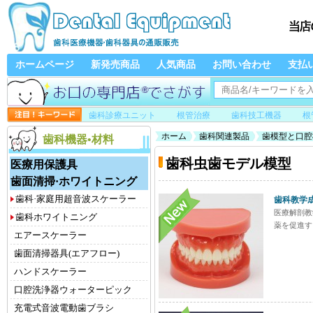
ホームページ
新発売商品
人気商品
お問い合わせ
支払
歯科診療ユニット
根管治療
歯科技工機器
根
ホーム
歯科関連製品
歯模型と口腔
歯科機器•材料
歯科虫歯モデル模型
医療用保護具
歯面清掃·ホワイトニング
歯科·家庭用超音波スケーラー
歯科教学成
医療解剖教
歯科ホワイトニング
薬を促進す
エアースケーラー
歯面清掃器具(エアフロー)
ハンドスケーラー
口腔洗浄器ウォーターピック
充電式音波電動歯ブラシ