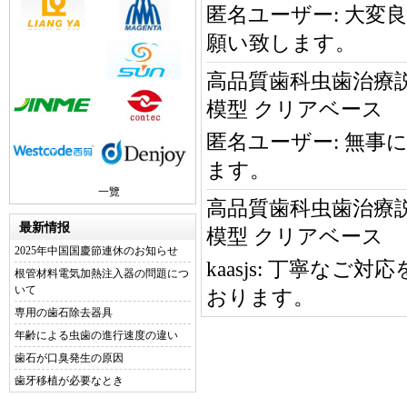
匿名ユーザー:
大変
願い致します。
高品質歯科虫歯治療
模型 クリアベース
匿名ユーザー:
無事
ます。
一覽
高品質歯科虫歯治療
最新情报
模型 クリアベース
2025年中国国慶節連休のお知らせ
kaasjs:
丁寧なご対応
根管材料電気加熱注入器の問題につ
いて
おります。
専用の歯石除去器具
年齢による虫歯の進行速度の違い
歯石が口臭発生の原因
歯牙移植が必要なとき