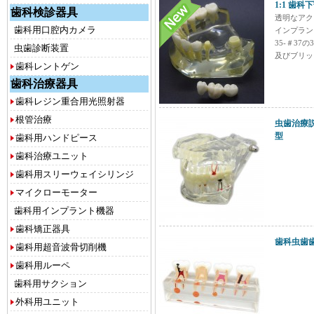
1:1 歯
歯科検診器具
透明なアク
歯科用口腔内カメラ
インプラン
35-＃3
虫歯診断装置
及びブリッ
歯科レントゲン
歯科治療器具
歯科レジン重合用光照射器
根管治療
虫歯治療
型
歯科用ハンドピース
歯科治療ユニット
歯科用スリーウェイシリンジ
マイクローモーター
歯科用インプラント機器
歯科矯正器具
歯科虫歯
歯科用超音波骨切削機
歯科用ルーペ
歯科用サクション
外科用ユニット