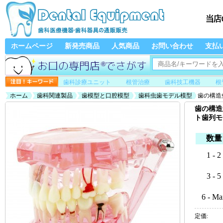
ホームページ
新発売商品
人気商品
お問い合わせ
支払
歯科診療ユニット
根管治療
歯科技工機器
根
ホーム
歯科関連製品
歯模型と口腔模型
歯科虫歯モデル模型
歯の構造
歯の構造
ト歯列モ
数量
1 - 2
3 - 5
6 - Ma
定価: