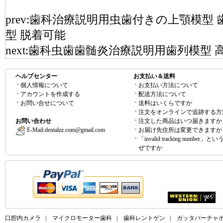
prev:
歯科治療説明用虫歯付きの上顎模型 
型 脱着可能
next:
歯科虫歯歯髄炎治療説明用歯列模型 
ヘルプセンター
お支払い＆送料
個人情報について
お支払い方法について
アカウントを作成する
配送方法について
お問い合せについて
送料はいくらですか
注文をオンラインで追跡する方
お問い合わせ
注文した商品はいつ届きますか
E-Mail:
dentalzz.com@gmail.com
お届け先住所は変更できますか
「invalid tracking number」
ぜですか
口腔内カメラ
|
マイクロモーター歯科
|
歯科レントゲン
|
ガッタパーチャ