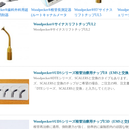
ecker®歯科外科用超
Woodpecker®根管長測定器
Woodpecker®95°サイナス
Wood
切削器
(ルートキャナルメータ
リフトチップUL5
ェリー
urgery」
ー)Woodpex3
Woodpecker®サイナスリフトチップUL2
Woodpecker®サイナスリフトチップUL2
Woodpecker®UDSシリーズ根管治療用チップE8（EMSと交
Woodpecker®DTEシリーズ、SCALERSと交換のタイプもあります
ズ、SCALERSと交換のチップがご希望の場合、ご注文の時、注文
「DTEシリーズ、SCALERSと交換」と入力してください。
Woodpecker®UDSシリーズ根管治療用チップE5D（EMSと
根管再治療に適用。側削磨力が強く、効率的に歯髄腔内の頑固な物