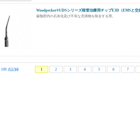
Woodpecker®UDSシリーズ根管治療用チップE3D（EMSと
歯髄腔内の石灰化及び不良な充填物を除去する用。
1 109 点記録
1
2
3
4
5
6
7