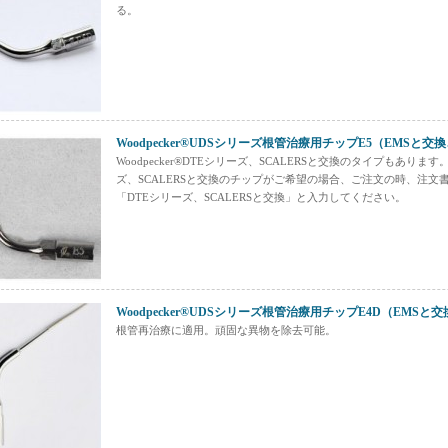
る。
Woodpecker®UDSシリーズ根管治療用チップE5（EMSと交
Woodpecker®DTEシリーズ、SCALERSと交換のタイプもあります
ズ、SCALERSと交換のチップがご希望の場合、ご注文の時、注文
「DTEシリーズ、SCALERSと交換」と入力してください。
Woodpecker®UDSシリーズ根管治療用チップE4D（EMSと
根管再治療に適用。頑固な異物を除去可能。