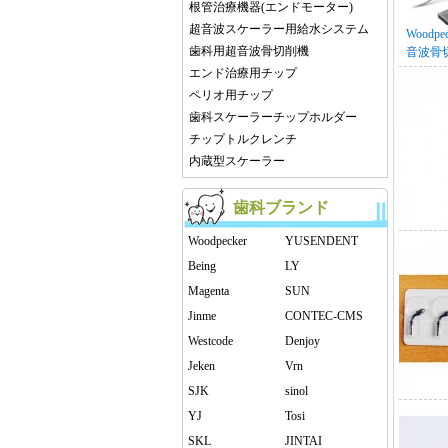
根管治療機器(エンドモーター)
超音波スケーラー用給水システム
Woodp
歯科用超音波骨切削機
音波骨
「Ultras
エンド治療用チップ
ペリオ用チップ
歯科スケーラーチップホルダー
チップトルクレンチ
内蔵型スケーラー
歯科ブランド
Woodpecker
YUSENDENT
Being
LY
Magenta
SUN
Jinme
CONTEC-CMS
Westcode
Denjoy
Jeken
Vrn
SJK
sinol
YJ
Tosi
SKL
JINTAI