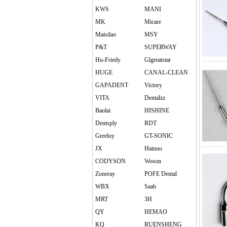
KWS
MANI
MK
Micare
Maisilao
MSY
P&T
SUPERWAY
Hu-Friedy
Glgreatstar
HUGE
CANAL-CLEAN
GAPADENT
Victory
VITA
Dentalzz
Baolai
HISHINE
Dentsply
RDT
Greeloy
GT-SONIC
JX
Hainuo
CODYSON
Woson
Zoneray
POFE Dental
WBX
Saab
MRT
3H
QY
HEMAO
KQ
RUENSHENG