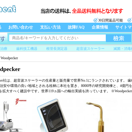
30日間返品可能
品
お問い合わせ
支払い方法
故障FAQ
企業情報
サイトマ
管治療
歯科技工機器
根管長測定器
超音波スケーラー
滅菌・消毒
Woodpecker
dpecker
pecker社は、超音波スケーラーの生産量と販売量で世界No.1にランクされています。
治安や環境の良い地域とされる桂林に本社を置き、8000坪の研究開発棟と、4億円
0坪を拡大すべく建設中です。世界119ヵ国への輸出実績を誇っています。 ※Woodpeck