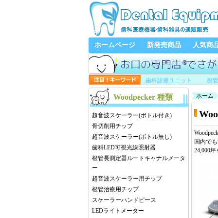
ホームページ
新発売商品
人気商
歯科診療ユニット
根
ホーム
Woodpecker
種類
Woo
超音波スケーラー(ボトル付き)
骨切削用チップ
Wood
超音波スケーラー(ボトル無し)
国内でも
歯科LED可視光線照射器
24,00
根管長測定器ルートキャナルメータ
ー
超音波スケーラー用チップ
根管治療用チップ
スケーラーハンドピース
LEDライトメーター