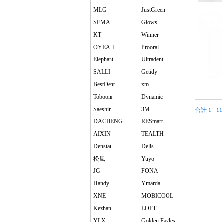
MLG
JustGreen
SEMA
Glows
KT
Winner
OYEAH
Prooral
Elephant
Ultradent
SALLI
Getidy
BestDent
xm
Toboom
Dynamic
Saeshin
3M
合計 1 - 1
DACHENG
RESmart
AIXIN
TEALTH
Denstar
Delis
松風
Yuyo
JG
FONA
Handy
Ymarda
XNE
MOBICOOL
Kezhan
LOFT
YLX
Golden Eagles