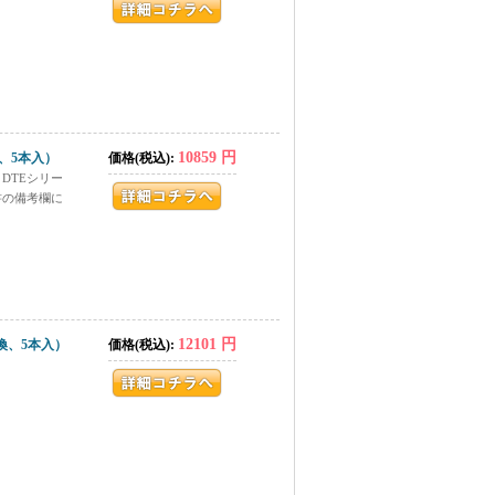
10859 円
換、5本入）
価格(税込):
。DTEシリー
書の備考欄に
12101 円
交換、5本入）
価格(税込):