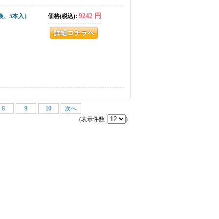
9242 円
交換、5本入）
価格(税込):
8
9
10
次へ
(表示件数
)