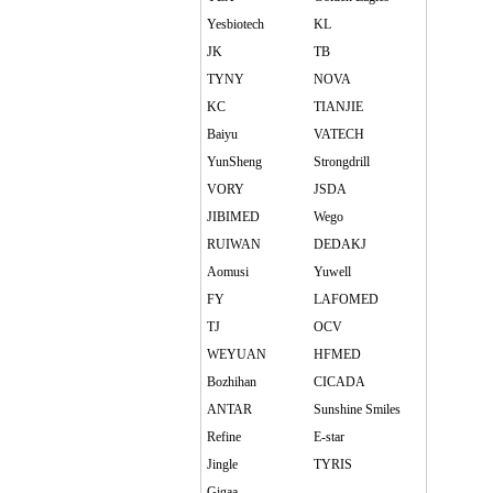
Yesbiotech
KL
JK
TB
TYNY
NOVA
KC
TIANJIE
Baiyu
VATECH
YunSheng
Strongdrill
VORY
JSDA
JIBIMED
Wego
RUIWAN
DEDAKJ
Aomusi
Yuwell
FY
LAFOMED
TJ
OCV
WEYUAN
HFMED
Bozhihan
CICADA
ANTAR
Sunshine Smiles
Refine
E-star
Jingle
TYRIS
Gigaa