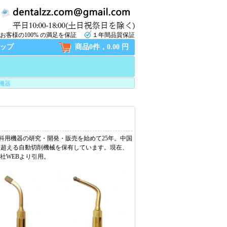
お客様の100% の満足を保証
１年間品質保証
ップ
商品0件，0.00 円
機器
 歯科用機器の研究・開発・販売を始めて25年。中国
を超える自動切削機械を保有しています。現在、
er社WEBより引用。