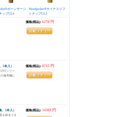
pecker®ボーンサージ
Woodpecker®サイナスリフ
チップUL4
トチップUL3
6270 円
価格(税込):
8715 円
換、5本入）
価格(税込):
。DTEシリー
書の備考欄に
14383 円
交換、5本入）
価格(税込):
質を除去でき