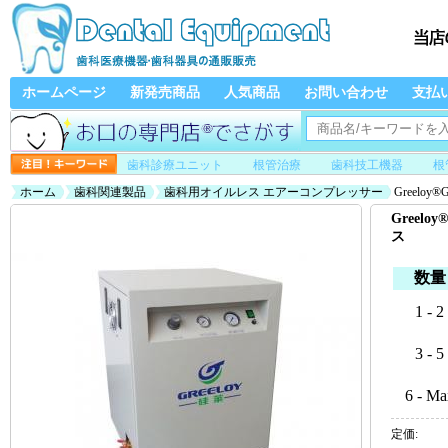
ホームページ
新発売商品
人気商品
お問い合わせ
支払
歯科診療ユニット
根管治療
歯科技工機器
根
ホーム
歯科関連製品
歯科用オイルレス エアーコンプレッサー
Greelo
Greel
ス
数量
1 - 2
3 - 5
6 - Ma
定価: