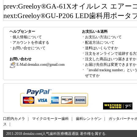
prev:
Greeloy®GA-61Xオイルレス エ
next:
Greeloy®GU-P206 LED歯科用
ヘルプセンター
お支払い＆送料
個人情報について
お支払い方法について
アカウントを作成する
配送方法について
お問い合せについて
送料はいくらですか
注文をオンラインで追跡する方
お問い合わせ
注文した商品はいつ届きますか
E-Mail:
dentalzz.com@gmail.com
お届け先住所は変更できますか
「invalid tracking number」
ぜですか
口腔内カメラ
|
マイクロモーター歯科
|
歯科レントゲン
|
ガッタパーチャ
ス
|
2011-2018 dentalzz.com|人气歯科医療機器通販 著作権を属する.