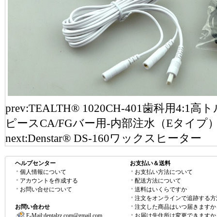
prev:
TEALTH® 1020CH-401歯科用
ピースCA/FGバー用-内部注水（Eタイプ
next:
Denstar® DS-160ワックスヒーター
ヘルプセンター
お支払い＆送料
個人情報について
お支払い方法について
アカウントを作成する
配送方法について
お問い合せについて
送料はいくらですか
注文をオンラインで追跡する方
お問い合わせ
注文した商品はいつ届きますか
E-Mail:
dentalzz.com@gmail.com
お届け先住所は変更できますか