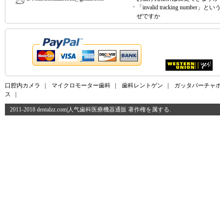
「invalid tracking number」
ぜですか
口腔内カメラ
|
マイクロモーター歯科
|
歯科レントゲン
|
ガッタパーチャ
ス
|
2011-2018 dentalzz.com|人气歯科医療機器通販 著作権を属する.