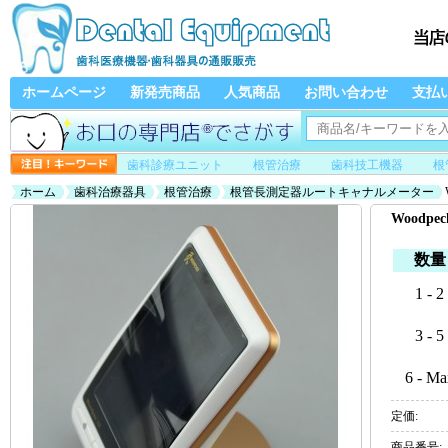
ホームページ
新発売商品
人気商品
お問い合わせ
支払
歯科診療ユニット
根管治療
歯科技工機器
根
ホーム
歯科治療器具
根管治療
根管長測定器ルートキャナルメーター
Woodp
数量
1 - 2
3 - 5
6 - Ma
定価:
商品番号: