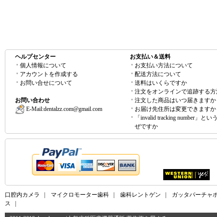
ヘルプセンター
お支払い＆送料
個人情報について
お支払い方法について
アカウントを作成する
配送方法について
お問い合せについて
送料はいくらですか
注文をオンラインで追跡する方
お問い合わせ
注文した商品はいつ届きますか
E-Mail:
dentalzz.com@gmail.com
お届け先住所は変更できますか
「invalid tracking number」
ぜですか
口腔内カメラ
|
マイクロモーター歯科
|
歯科レントゲン
|
ガッタパーチャ
ス
|