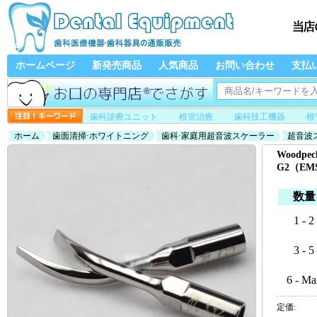
ホームページ
新発売商品
人気商品
お問い合わせ
支払
歯科診療ユニット
根管治療
歯科技工機器
根
ホーム
歯面清掃·ホワイトニング
歯科·家庭用超音波スケーラー
超音波
換、10本入）
Woodp
G2（E
数量
1 - 2
3 - 5
6 - Ma
定価: