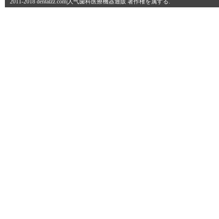
2011-2018 dentalzz.com|人气歯科医療機器通販 著作権を属する.