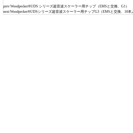
prev:
Woodpecker®UDS シリーズ超音波スケーラー用チップ（EMSと交換、G1）
next:
Woodpecker®UDSシリーズ超音波スケーラー用チップG3（EMSと交換、10本