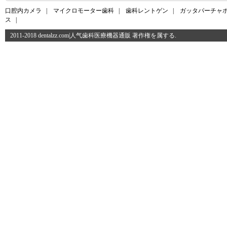
口腔内カメラ
|
マイクロモーター歯科
|
歯科レントゲン
|
ガッタパーチャ
ス
|
2011-2018 dentalzz.com|人气歯科医療機器通販 著作権を属する.