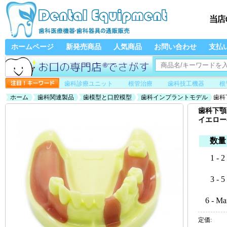
ホームページ
新発売商品
人気商品
お問い合わせ
支払
歯科診療ユニット
根管治療
歯科技工機器
根
ホーム
歯科関連製品
歯模型と口腔模型
歯科インプラントモデル
歯科
歯科下顎
イエロー
数量
1 - 2
3 - 5
6 - Ma
定価: