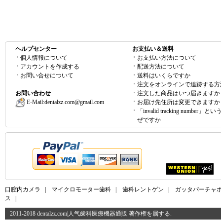
ヘルプセンター
お支払い＆送料
個人情報について
お支払い方法について
アカウントを作成する
配送方法について
お問い合せについて
送料はいくらですか
注文をオンラインで追跡する方
お問い合わせ
注文した商品はいつ届きますか
E-Mail:
dentalzz.com@gmail.com
お届け先住所は変更できますか
「invalid tracking number」
ぜですか
口腔内カメラ
|
マイクロモーター歯科
|
歯科レントゲン
|
ガッタパーチャ
ス
|
2011-2018 dentalzz.com|人气歯科医療機器通販 著作権を属する.