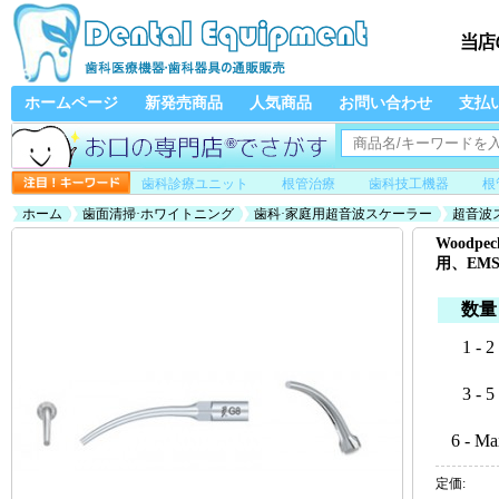
ホームページ
新発売商品
人気商品
お問い合わせ
支払
歯科診療ユニット
根管治療
歯科技工機器
根
ホーム
歯面清掃·ホワイトニング
歯科·家庭用超音波スケーラー
超音波
EMS/UDSと交換、5本入）
Woodp
用、EM
数量
1 - 2
3 - 5
6 - Ma
定価: