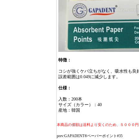
特徴：
コシが強くケバ立ちがなく、吸水性も良
誤差範囲は0.049に減少します。
仕様：
入数：200本
サイズ（カラー）：40
産地：韓国
本商品の価額は送料より安くのため、５０００円
prev:
GAPADENT®ペーパーポイント#35