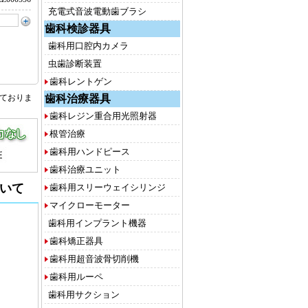
充電式音波電動歯ブラシ
歯科検診器具
歯科用口腔内カメラ
虫歯診断装置
歯科レントゲン
歯科治療器具
しておりま
歯科レジン重合用光照射器
根管治療
歯科用ハンドピース
歯科治療ユニット
いて
歯科用スリーウェイシリンジ
マイクローモーター
歯科用インプラント機器
歯科矯正器具
歯科用超音波骨切削機
歯科用ルーペ
歯科用サクション