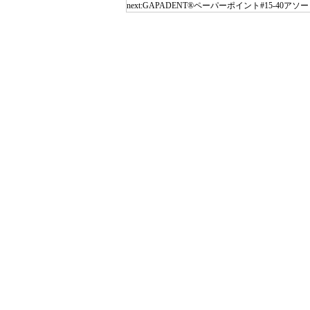
next:
GAPADENT®ペーパーポイント#15-40アソ