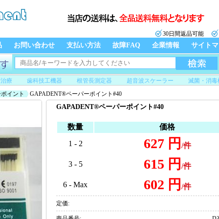
30日間返品可能
品
お問い合わせ
支払い方法
故障FAQ
企業情報
サイトマ
管治療
歯科技工機器
根管長測定器
超音波スケーラー
滅菌・消毒
ーポイント
GAPADENT®ペーパーポイント#40
GAPADENT®ペーパーポイント#40
数量
価格
627 円
1 - 2
/件
615 円
3 - 5
/件
602 円
6 - Max
/件
定価:
商品番号:
DZ