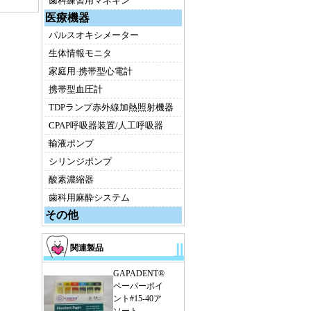
歯科練習用マネキン
医療機器
パルスオキシメーター
生体情報モニタ
家庭用·携帯型心電計
携帯型血圧計
TDPランプ赤外線加熱照射機器
CPAP呼吸器装置/人工呼吸器
輸液ポンプ
シリンジポンプ
酸素濃縮器
歯科用麻酔システム
その他
関連製品
GAPADENT®
ペーパーポイ
ント#15-40ア