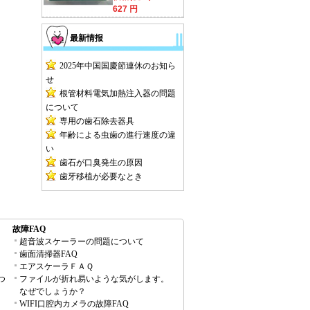
627 円
最新情报
2025年中国国慶節連休のお知ら
せ
根管材料電気加熱注入器の問題
について
専用の歯石除去器具
年齢による虫歯の進行速度の違
い
歯石が口臭発生の原因
歯牙移植が必要なとき
故障FAQ
超音波スケーラーの問題について
歯面清掃器FAQ
エアスケーラＦＡＱ
つ
ファイルが折れ易いような気がします。
なぜでしょうか？
WIFI口腔内カメラの故障FAQ