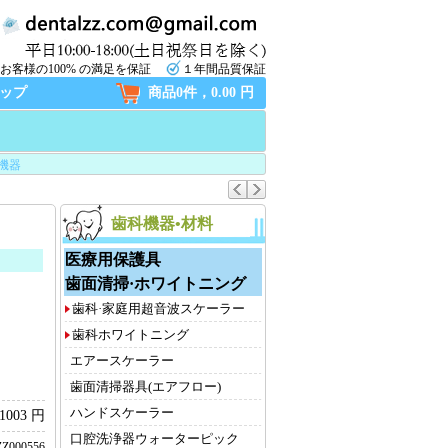
お客様の100% の満足を保証
１年間品質保証
ップ
商品0件，0.00 円
機器
歯科機器•材料
医療用保護具
歯面清掃·ホワイトニング
歯科·家庭用超音波スケーラー
歯科ホワイトニング
エアースケーラー
歯面清掃器具(エアフロー)
ハンドスケーラー
1003 円
口腔洗浄器ウォーターピック
Z000556