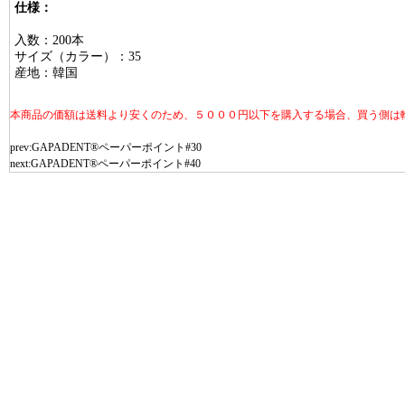
仕様：
入数：200本
サイズ（カラー）：35
産地：韓国
本商品の価額は送料より安くのため、５０００円以下を購入する場合、買う側は
prev:
GAPADENT®ペーパーポイント#30
next:
GAPADENT®ペーパーポイント#40