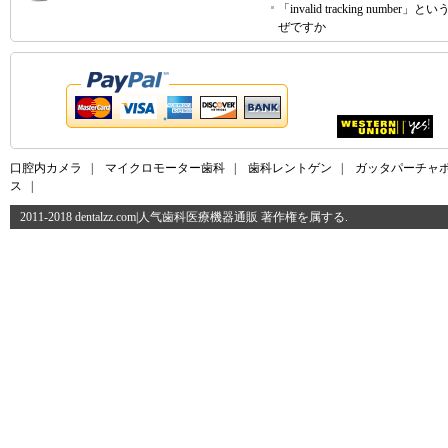
「invalid tracking number」
ぜですか
口腔内カメラ
|
マイクロモーター歯科
|
歯科レントゲン
|
ガッタパーチャ
ス
|
2011-2018 dentalzz.com|人气歯科医療機器通販 著作権を属する.