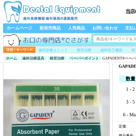
ホームページ
新発売商品
人気商品
お問い合わせ
支払
歯科診療ユニット
根管治療
歯科技工機器
根
ホーム
歯科治療器具
根管治療
ペーパーポイント
GAPADENT®ペー
GAPAD
数量
1 - 2
3 - 5
6 - Ma
定価:
商品番号: