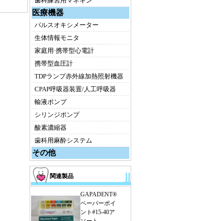
歯科練習用マネキン
医療機器
パルスオキシメーター
生体情報モニタ
家庭用·携帯型心電計
携帯型血圧計
TDPランプ赤外線加熱照射機器
CPAP呼吸器装置/人工呼吸器
輸液ポンプ
シリンジポンプ
酸素濃縮器
歯科用麻酔システム
その他
関連製品
GAPADENT®
ペーパーポイ
ント#15-40ア