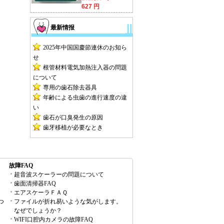
627 円
最新情报
2025年中国国慶節連休のお知ら
せ
根管材料電気加熱注入器の問題
について
専用の歯石除去器具
年齢による虫歯の進行速度の違
い
歯石が口臭発生の原因
歯牙移植が必要なとき
故障FAQ
超音波スケーラーの問題について
歯面清掃器FAQ
エアスケーラＦＡＱ
つ
ファイルが折れ易いような気がします。
なぜでしょうか？
WIFI口腔内カメラの故障FAQ