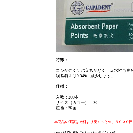
特徴：
コシが強くケバ立ちがなく、吸水性も良
誤差範囲は0.049に減少します。
仕様：
入数：200本
サイズ（カラー）：20
産地：韓国
本商品の価額は送料より安くのため、５０００円
prev:
GAPADENT®ペーパーポイント#15