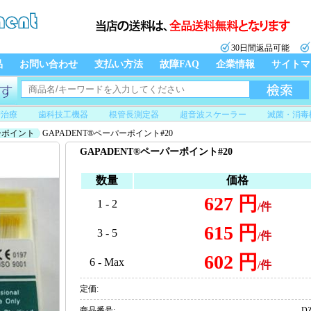
30日間返品可能
品
お問い合わせ
支払い方法
故障FAQ
企業情報
サイトマ
管治療
歯科技工機器
根管長測定器
超音波スケーラー
滅菌・消毒
ーポイント
GAPADENT®ペーパーポイント#20
GAPADENT®ペーパーポイント#20
数量
価格
627 円
1 - 2
/件
615 円
3 - 5
/件
602 円
6 - Max
/件
定価:
商品番号:
DZ