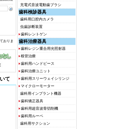
充電式音波電動歯ブラシ
歯科検診器具
歯科用口腔内カメラ
虫歯診断装置
歯科レントゲン
歯科治療器具
しておりま
歯科レジン重合用光照射器
根管治療
歯科用ハンドピース
歯科治療ユニット
いて
歯科用スリーウェイシリンジ
マイクローモーター
歯科用インプラント機器
歯科矯正器具
歯科用超音波骨切削機
歯科用ルーペ
歯科用サクション