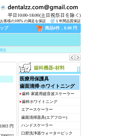
お客様の100% の満足を保証
１年間品質保証
ップ
商品0件，0.00 円
機器
歯科機器•材料
医療用保護具
歯面清掃·ホワイトニング
歯科·家庭用超音波スケーラー
歯科ホワイトニング
エアースケーラー
歯面清掃器具(エアフロー)
ハンドスケーラー
1003 円
口腔洗浄器ウォーターピック
Z000552