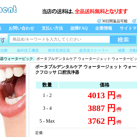
30日間返品可能
品
お問い合わせ
支払い方法
故障FAQ
企業情報
サイトマ
管治療
歯科技工機器
根管長測定器
超音波スケーラー
滅菌・消毒
器ウォーターピック
ポータブルデンタルケア ウォータージェット ウォーターピッ
ポータブルデンタルケア ウォータージェット ウォー
クフロッサ 口腔洗浄器
数量
価格
4013 円
1 - 2
/件
3887 円
3 - 4
/件
3762 円
5 - Max
/件
定価: