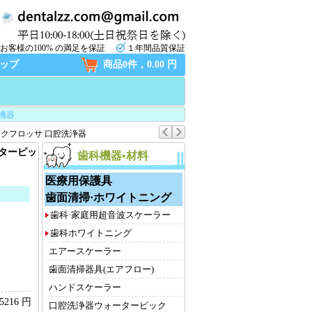
お客様の100% の満足を保証
１年間品質保証
ップ
商品0件，0.00 円
機器
クフロッサ 口腔洗浄器
ターピッ
歯科機器•材料
医療用保護具
歯面清掃·ホワイトニング
歯科·家庭用超音波スケーラー
歯科ホワイトニング
エアースケーラー
歯面清掃器具(エアフロー)
ハンドスケーラー
5216 円
口腔洗浄器ウォーターピック