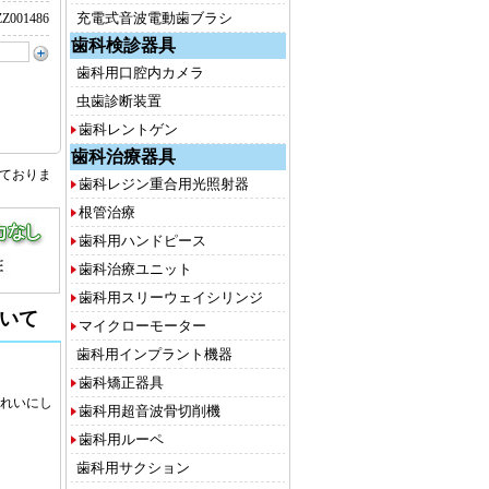
充電式音波電動歯ブラシ
Z001486
歯科検診器具
歯科用口腔内カメラ
虫歯診断装置
歯科レントゲン
歯科治療器具
しておりま
歯科レジン重合用光照射器
根管治療
歯科用ハンドピース
歯科治療ユニット
歯科用スリーウェイシリンジ
いて
マイクローモーター
歯科用インプラント機器
歯科矯正器具
れいにし
歯科用超音波骨切削機
歯科用ルーペ
歯科用サクション