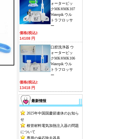
ォーターピッ
クMK®MK107
Waterpik ウル
トラフロッサ
ー
価格(税込):
14108 円
口腔洗浄器 ウ
ォーターピッ
クMK®MK106
Waterpik ウル
トラフロッサ
ー
価格(税込):
13418 円
最新情报
2025年中国国慶節連休のお知ら
せ
根管材料電気加熱注入器の問題
について
専用の歯石除去器具