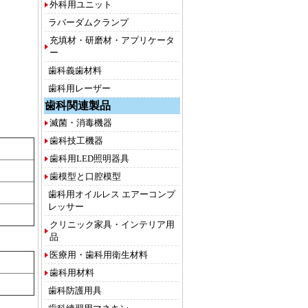
外科用ユニット
ラバーダムクランプ
充填材・研磨材・アプリケータ
ー
歯科義歯材料
歯科用レーザー
歯科関連製品
滅菌・消毒機器
歯科技工機器
歯科用LED照明器具
歯模型と口腔模型
歯科用オイルレス エアーコンプ
レッサー
クリニック家具・インテリア用
品
医療用・歯科用衛生材料
歯科用材料
歯科防護用具