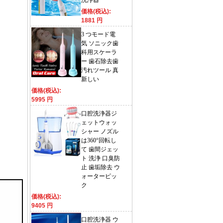
洗浄器
価格(税込):
1881 円
3 つモード電
気 ソニック歯
科用スケーラ
ー 歯石除去歯
汚れツール 真
新しい
価格(税込):
5995 円
口腔洗浄器ジ
ェットウォッ
シャー ノズル
は360°回転し
て 歯間ジェッ
ト 洗浄 口臭防
止 歯垢除去 ウ
ォーターピッ
ク
価格(税込):
9405 円
口腔洗浄器 ウ