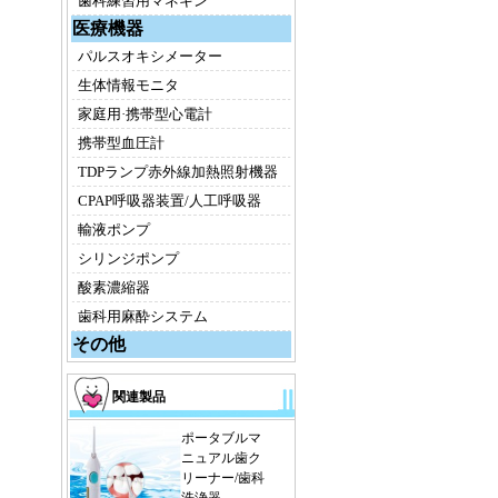
歯科練習用マネキン
医療機器
パルスオキシメーター
生体情報モニタ
家庭用·携帯型心電計
携帯型血圧計
TDPランプ赤外線加熱照射機器
CPAP呼吸器装置/人工呼吸器
輸液ポンプ
シリンジポンプ
酸素濃縮器
歯科用麻酔システム
その他
関連製品
ポータブルマ
ニュアル歯ク
リーナー/歯科