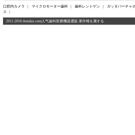
口腔内カメラ
|
マイクロモーター歯科
|
歯科レントゲン
|
ガッタパーチャ
ス
|
2011-2018 dentalzz.com|人气歯科医療機器通販 著作権を属する.