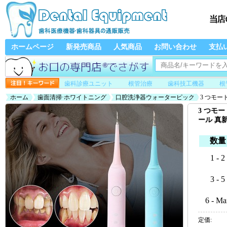
ホームページ
新発売商品
人気商品
お問い合わせ
支払
歯科診療ユニット
根管治療
歯科技工機器
根
ホーム
歯面清掃·ホワイトニング
口腔洗浄器ウォーターピック
3 つモー
3 つモ
ール 真
数量
1 - 2
3 - 5
6 - Ma
定価: