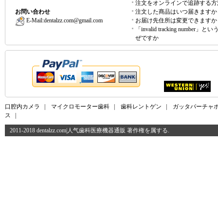
注文をオンラインで追跡する方
お問い合わせ
注文した商品はいつ届きますか
E-Mail:
dentalzz.com@gmail.com
お届け先住所は変更できますか
「invalid tracking number」
ぜですか
口腔内カメラ
|
マイクロモーター歯科
|
歯科レントゲン
|
ガッタパーチャ
ス
|
2011-2018 dentalzz.com|人气歯科医療機器通販 著作権を属する.