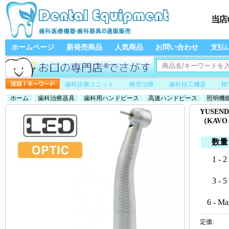
ホームページ
新発売商品
人気商品
お問い合わせ
支払
歯科診療ユニット
根管治療
歯科技工機器
根
ホーム
歯科治療器具
歯科用ハンドピース
高速ハンドピース
照明機
ル、カップリング無し）
YUSEN
（KAV
数量
1 - 2
3 - 5
6 - Ma
定価: