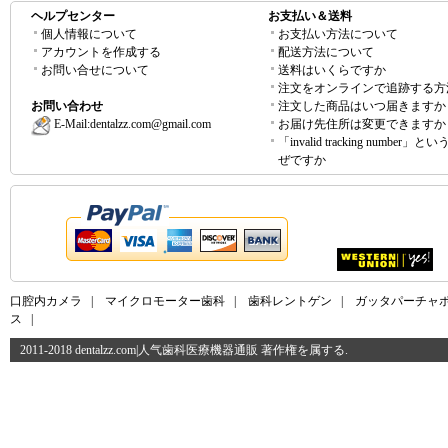
ヘルプセンター
お支払い＆送料
個人情報について
お支払い方法について
アカウントを作成する
配送方法について
お問い合せについて
送料はいくらですか
注文をオンラインで追跡する方
お問い合わせ
注文した商品はいつ届きますか
E-Mail:
dentalzz.com@gmail.com
お届け先住所は変更できますか
「invalid tracking number」
ぜですか
口腔内カメラ
|
マイクロモーター歯科
|
歯科レントゲン
|
ガッタパーチャ
ス
|
2011-2018 dentalzz.com|人气歯科医療機器通販 著作権を属する.