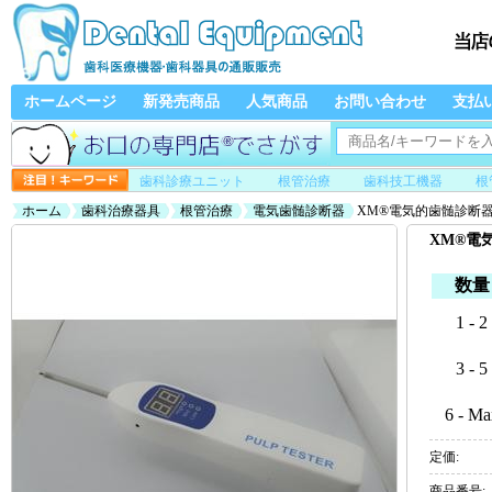
ホームページ
新発売商品
人気商品
お問い合わせ
支払
歯科診療ユニット
根管治療
歯科技工機器
根
ホーム
歯科治療器具
根管治療
電気歯髄診断器
XM®電気的歯髄診断
XM®電
数量
1 - 2
3 - 5
6 - Ma
定価:
商品番号: