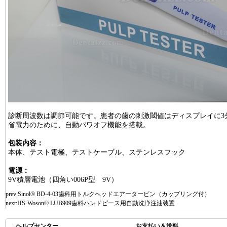
診断周波数は調節可能です。患者の歯の刺激閾値はディスプレイに3
省電力のために、自動パワオフ機能を搭載。
包装内容：
本体、テスト電極、テストケーブル、ステンレスフック
電源：
9V積層電池（四角い006P型 9V）
prev:
Sinol® BD-4-03歯科用トルクヘッドエアータービン（カップリング付）
next:
HS-Woson® LUB909歯科ハンドピース用自動洗浄注油装置
ヘルプセンター
お支払い＆送料