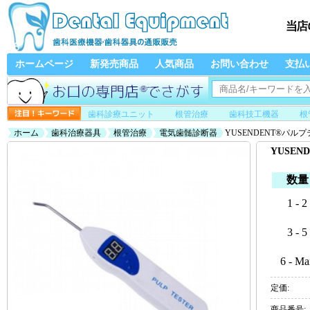
ホームページ
新発売商品
人気商品
お問い合わせ
支払
歯科診療ユニット
根管治療
歯科技工機器
根
ホーム
歯科治療器具
根管治療
電気歯髄診断器
YUSENDENT®パル
YUSE
数量
1 - 2
3 - 5
6 - Ma
定価:
商品番号: