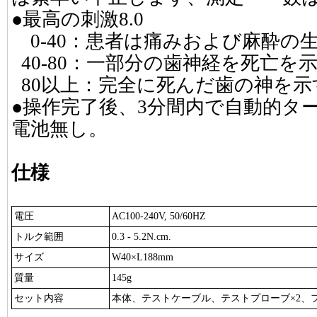
●最高の刺激8.0
0-40：患者は痛みおよび麻酔の
40-80：一部分の歯神経を死亡を
80以上：完全に死んだ歯の神を示
●操作完了後、3分間内で自動的タ
電池無し。
仕様
電圧
AC100-240V, 50/60HZ
トルク範囲
0.3 - 5.2N.cm.
サイズ
W40×L188mm
質量
145g
セット内容
本体、テストケーブル、テストプローブ×2、フ