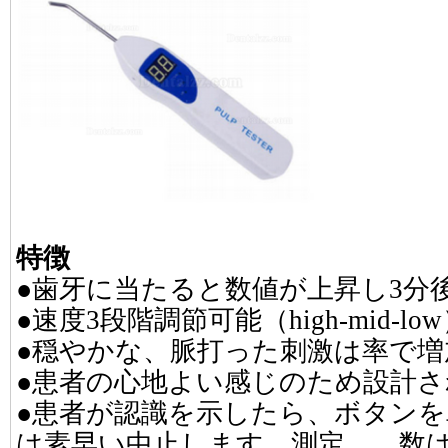
特徴
●歯牙に当たると数値が上昇し3分
●速度3段階調節可能（high-mid-lo
●穏やかな、脈打った刺激は率で増
●患者の心地よい感じのため設計
●患者が認識を示したら、ボタン
は素早い中止します、測定 数は