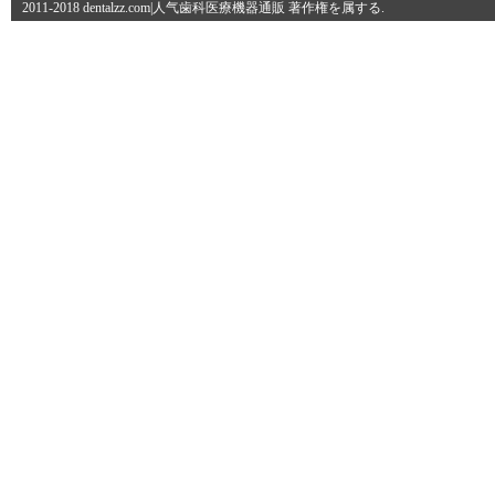
2011-2018 dentalzz.com|人气歯科医療機器通販 著作権を属する.