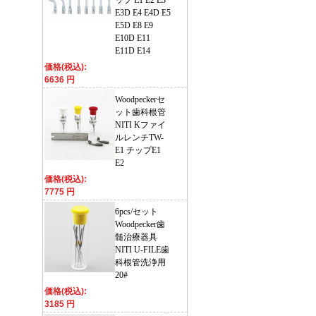
ップ E1 E2 E3
E3D E4 E4D E5
E5D E8 E9
E10D E11
E11D E14
価格(税込):
6636 円
Woodpeckerセ
ット歯科根管
NITI Kファイ
ルレンチTW-
E1 チップE1
E2
価格(税込):
7775 円
6pcs/セット
Woodpecker歯
髄治療器具
NITI U-FILE歯
科根管洗浄用
20#
価格(税込):
3185 円