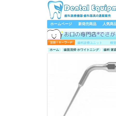
ホームページ
新発売商品
人気商
歯科診療ユニット
根
ホーム
歯面清掃·ホワイトニング
歯科·家
(SATELECと交換、5本入)