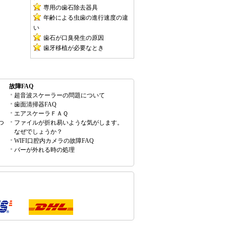
専用の歯石除去器具
年齢による虫歯の進行速度の違
い
歯石が口臭発生の原因
歯牙移植が必要なとき
故障FAQ
超音波スケーラーの問題について
歯面清掃器FAQ
エアスケーラＦＡＱ
つ
ファイルが折れ易いような気がします。
なぜでしょうか？
WIFI口腔内カメラの故障FAQ
バーが外れる時の処理