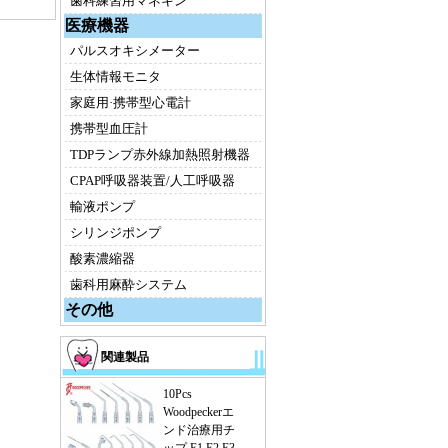
歯科練習用マネキン
医療機器
パルスオキシメーター
生体情報モニタ
家庭用·携帯型心電計
携帯型血圧計
TDPランプ赤外線加熱照射機器
CPAP呼吸器装置/人工呼吸器
輸液ポンプ
シリンジポンプ
酸素濃縮器
歯科用麻酔システム
その他
関連製品
10Pcs
Woodpeckerエ
ンド治療用チ