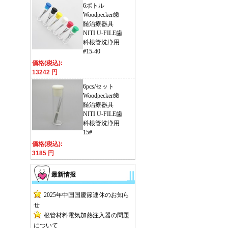
6ボトル
Woodpecker歯
髄治療器具
NITI U-FILE歯
科根管洗浄用
#15-40
価格(税込):
13242 円
6pcs/セット
Woodpecker歯
髄治療器具
NITI U-FILE歯
科根管洗浄用
15#
価格(税込):
3185 円
最新情报
2025年中国国慶節連休のお知ら
せ
根管材料電気加熱注入器の問題
について