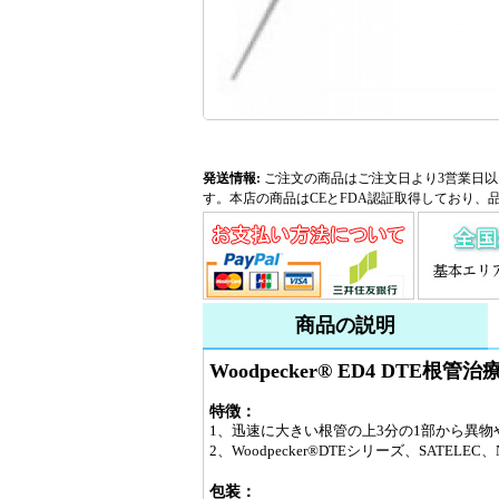
発送情報:
ご注文の商品はご注文日より3営業日以
す。本店の商品はCEとFDA認証取得しており、
商品の説明
Woodpecker® ED4 DTE根
特徴：
1、迅速に大きい根管の上3分の1部から異
2、Woodpecker®DTEシリーズ、SATELEC、N
包装：