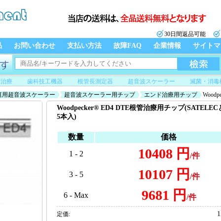
30日間返品可能
品
お問い合わせ
支払い方法
故障FAQ
企業情報
サイトマ
管治療
歯科技工機器
根管長測定器
超音波スケーラー
滅菌・消毒
庭用超音波スケーラー
超音波スケーラー用チップ
エンド治療用チップ
Wood
Woodpecker® ED4 DTE根管治療用チップ(SATEL
5本入)
数量
価格
10408 円
1 - 2
/件
10107 円
3 - 5
/件
9681 円
6 - Max
/件
1
定価: