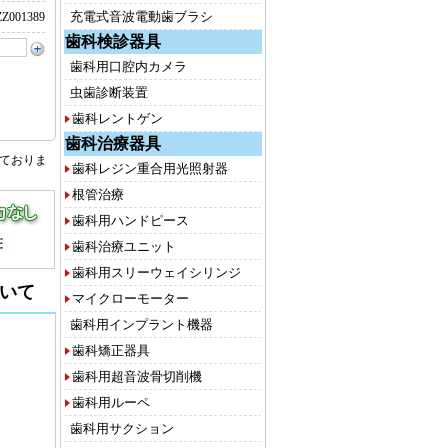
充電式音波電動歯ブラシ
Z001389
歯科検診器具
歯科用口腔内カメラ
虫歯診断装置
歯科レントゲン
歯科治療器具
しておりま
歯科レジン重合用光照射器
根管治療
歯科用ハンドピース
歯科治療ユニット
歯科用スリーウェイシリンジ
いて
マイクローモーター
歯科用インプラント機器
歯科矯正器具
歯科用超音波骨切削機
歯科用ルーペ
歯科用サクション