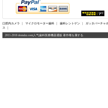
口腔内カメラ
|
マイクロモーター歯科
|
歯科レントゲン
|
ガッタパーチャ
ス
|
2011-2018 dentalzz.com|人气歯科医療機器通販 著作権を属する.