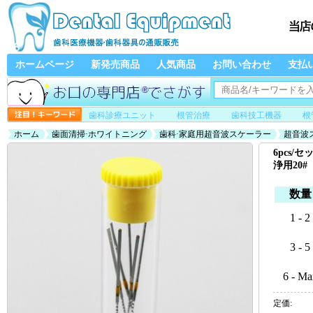
ホームページ
新発売商品
人気商品
お問い合わせ
支払
歯科診療ユニット
根管治療
歯科技工機器
根
ホーム
歯面清掃·ホワイトニング
歯科·家庭用超音波スケーラー
超音波
歯科根管洗浄用20#
6pcs/
浄用20#
数量
1 - 2
3 - 5
6 - Ma
定価: