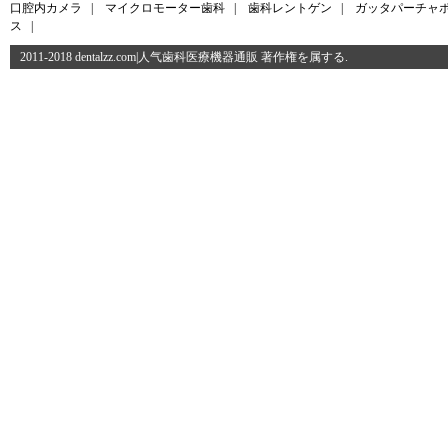
口腔内カメラ
|
マイクロモーター歯科
|
歯科レントゲン
|
ガッタパーチャ
ス
|
2011-2018 dentalzz.com|人气歯科医療機器通販 著作権を属する.