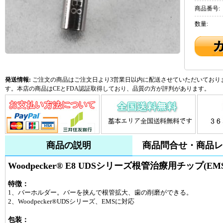
商品番号:
数量:
発送情報:
ご注文の商品はご注文日より3営業日以内に配送させていただいておりま
す。本店の商品はCEとFDA認証取得しており、品質の方が評判があります。
商品の説明
商品問合せ・商品レ
Woodpecker® E8 UDSシリーズ根管治療用チップ(E
特徴：
1、バーホルダー。バーを挟んで根管拡大、歯の削磨ができる。
2、Woodpecker®UDSシリーズ、EMSに対応
包装：