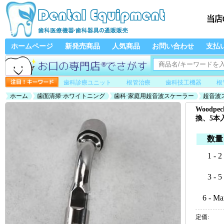
ホームページ
新発売商品
人気商品
お問い合わせ
支払
歯科診療ユニット
根管治療
歯科技工機器
根
ホーム
歯面清掃·ホワイトニング
歯科·家庭用超音波スケーラー
超音波
(EMSと交換、5本入)
Woodp
換、5本入
数量
1 - 2
3 - 5
6 - Ma
定価: