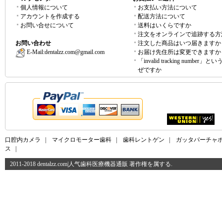
個人情報について
お支払い方法について
アカウントを作成する
配送方法について
お問い合せについて
送料はいくらですか
注文をオンラインで追跡する方
お問い合わせ
注文した商品はいつ届きますか
E-Mail:
dentalzz.com@gmail.com
お届け先住所は変更できますか
「invalid tracking number」
ぜですか
口腔内カメラ
|
マイクロモーター歯科
|
歯科レントゲン
|
ガッタパーチャ
ス
|
2011-2018 dentalzz.com|人气歯科医療機器通販 著作権を属する.