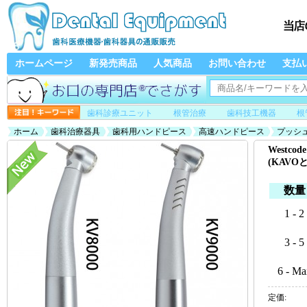
ホームページ
新発売商品
人気商品
お問い合わせ
支払
歯科診療ユニット
根管治療
歯科技工機器
根
ホーム
歯科治療器具
歯科用ハンドピース
高速ハンドピース
プッシ
ル、カップリング無し)
Westc
(KAV
数量
1 - 2
3 - 5
6 - Ma
定価: