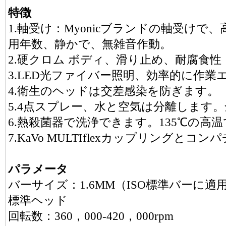
特徴
1.軸受け：Myonicブランドの軸受け
用年数、静かで、無雑音作動。
2.硬クロム ボディ、滑り止め、耐腐食性
3.LED光ファイバー照明、効率的に作
4.衛生のヘッドは交差感染を防ぎます。
5.4点スプレー、水と空気は分離します
6.熱殺菌器で洗浄できます。135℃の高
7.KaVo MULTIflexカップリングとコン
パラメータ
バーサイズ：1.6MM（ISO標準バーに適
標準ヘッド
回転数：360，000-420，000rpm