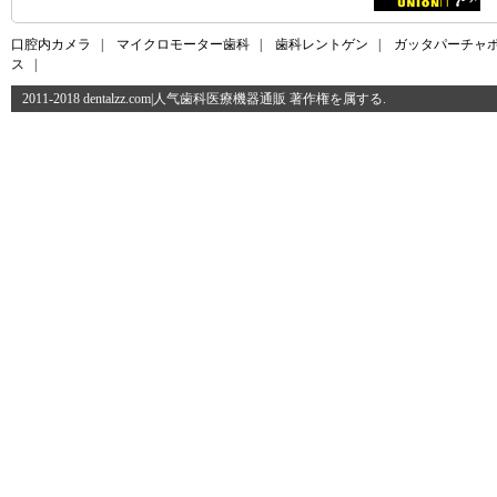
口腔内カメラ
|
マイクロモーター歯科
|
歯科レントゲン
|
ガッタパーチャ
ス
|
2011-2018 dentalzz.com|人气歯科医療機器通販 著作権を属する.