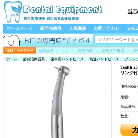
ホームページ
新発売商品
人気商品
お問い合わせ
支払
歯科診療ユニット
根管治療
歯科技工機器
根
ホーム
歯科治療器具
歯科用ハンドピース
高速ハンドピース
プッシ
Tealt
リング付
価格(税込)
定価:
商品番号:
数量: