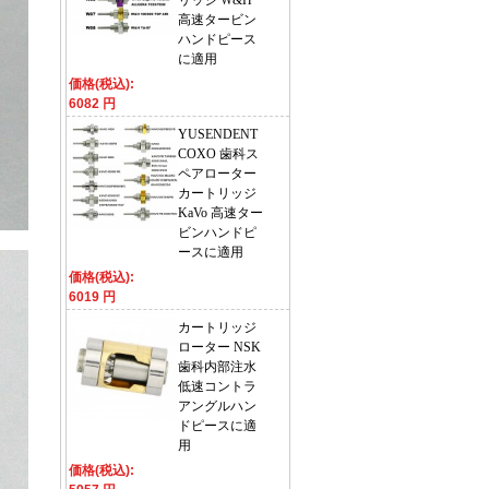
リッジ W&H
高速タービン
ハンドピース
に適用
価格(税込):
6082 円
YUSENDENT
COXO 歯科ス
ペアローター
カートリッジ
KaVo 高速ター
ビンハンドピ
ースに適用
価格(税込):
6019 円
カートリッジ
ローター NSK
歯科内部注水
低速コントラ
アングルハン
ドピースに適
用
価格(税込):