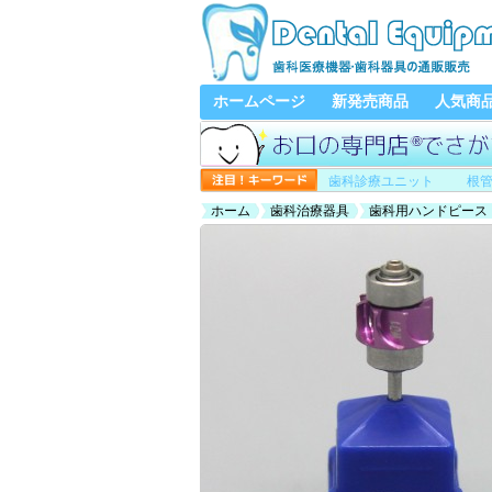
ホームページ
新発売商品
人気商
歯科診療ユニット
根
ホーム
歯科治療器具
歯科用ハンドピース
COXO CXW01