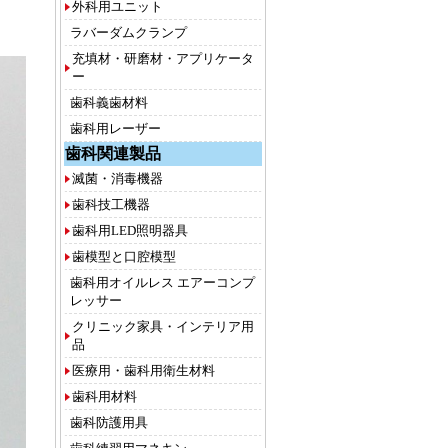
外科用ユニット
ラバーダムクランプ
充填材・研磨材・アプリケータ
ー
歯科義歯材料
歯科用レーザー
歯科関連製品
滅菌・消毒機器
歯科技工機器
歯科用LED照明器具
歯模型と口腔模型
歯科用オイルレス エアーコンプ
レッサー
クリニック家具・インテリア用
品
医療用・歯科用衛生材料
歯科用材料
歯科防護用具