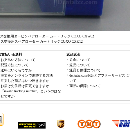
ハンドピース交換用タービンペアローター カートリッジ COXO CXW02
04 ハンドピース交換用スペアローター カートリッジCOXO CXK12
お支払い＆送料
返品返金
お支払い方法について
返金について
配送方法について
返品について
送料はいくらですか
返品と修理について
注文をオンラインで追跡する方法
dentalzz.com保証とアフターサービスに
注文した商品はいつ届きますか
いて
お届け先住所は変更できますか
商品の保障について
「invalid tracking number」というのはな
ぜですか