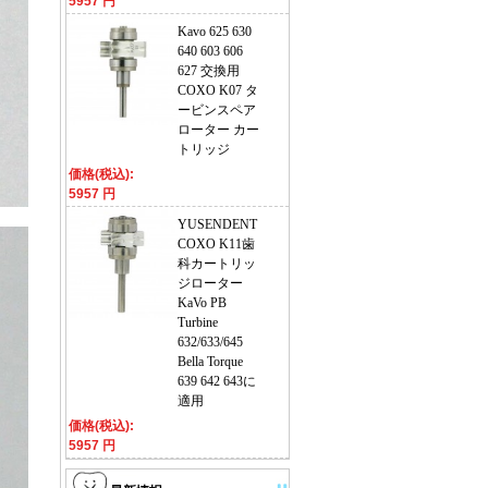
5957 円
Kavo 625 630
640 603 606
627 交換用
COXO K07 タ
ービンスペア
ローター カー
トリッジ
価格(税込):
5957 円
YUSENDENT
COXO K11歯
科カートリッ
ジローター
KaVo PB
Turbine
632/633/645
Bella Torque
639 642 643に
適用
価格(税込):
5957 円