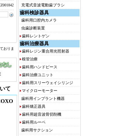
充電式音波電動歯ブラシ
Z001842
歯科検診器具
歯科用口腔内カメラ
虫歯診断装置
歯科レントゲン
歯科治療器具
しておりま
歯科レジン重合用光照射器
根管治療
歯科用ハンドピース
歯科治療ユニット
歯科用スリーウェイシリンジ
いて
マイクローモーター
歯科用インプラント機器
COXO
歯科矯正器具
歯科用超音波骨切削機
歯科用ルーペ
歯科用サクション