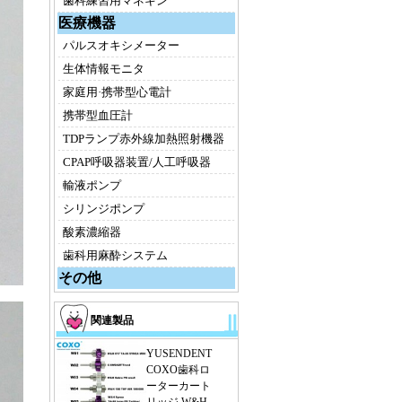
歯科練習用マネキン
医療機器
パルスオキシメーター
生体情報モニタ
家庭用·携帯型心電計
携帯型血圧計
TDPランプ赤外線加熱照射機器
CPAP呼吸器装置/人工呼吸器
輸液ポンプ
シリンジポンプ
酸素濃縮器
歯科用麻酔システム
その他
関連製品
YUSENDENT
COXO歯科ロ
ーターカート