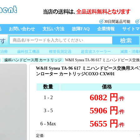
30日間返品可能
品
お問い合わせ
支払い方法
故障FAQ
企業情報
サイトマ
管治療
歯科技工機器
根管長測定器
超音波スケーラー
滅菌・消毒
歯科ハンドピース用 カートリッジ
W&H Synea TA-96 617 ミニハンド
W&H Synea TA-96 617 ミニハンドピース交換用ス
ンローター カートリッジCOXO CXW01
数量
価格
6082 円
1 - 2
/件
5906 円
3 - 5
/件
5655 円
6 - Max
/件
定価: