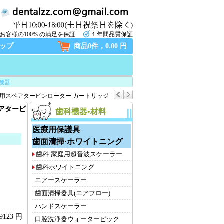
お客様の100% の満足を保証
１年間品質保証
ップ
商品0件，0.00 円
機器
ピース交換用スペアタービンローター カートリッジ
ペアタービ
歯科機器•材料
医療用保護具
歯面清掃·ホワイトニング
歯科·家庭用超音波スケーラー
歯科ホワイトニング
エアースケーラー
歯面清掃器具(エアフロー)
ハンドスケーラー
9123 円
口腔洗浄器ウォーターピック