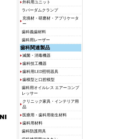
外科用ユニット
ラバーダムクランプ
充填材・研磨材・アプリケータ
ー
歯科義歯材料
歯科用レーザー
歯科関連製品
滅菌・消毒機器
歯科技工機器
歯科用LED照明器具
歯模型と口腔模型
歯科用オイルレス エアーコンプ
レッサー
クリニック家具・インテリア用
品
医療用・歯科用衛生材料
歯科用材料
歯科防護用具