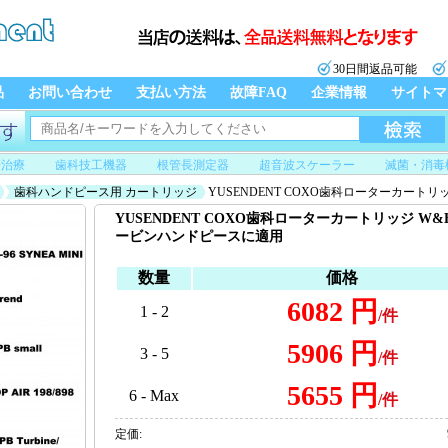
30日間返品可能
品
お問い合わせ
支払い方法
故障FAQ
企業情報
サイトマ
管治療
歯科技工機器
根管長測定器
超音波スケーラー
滅菌・消毒
歯科ハンドピース用 カートリッジ
YUSENDENT COXO歯科ローターカート
YUSENDENT COXO歯科ローターカートリッジ W&
ービンハンドピースに適用
数量
価格
6082 円
1 - 2
/件
5906 円
3 - 5
/件
5655 円
6 - Max
/件
定価: