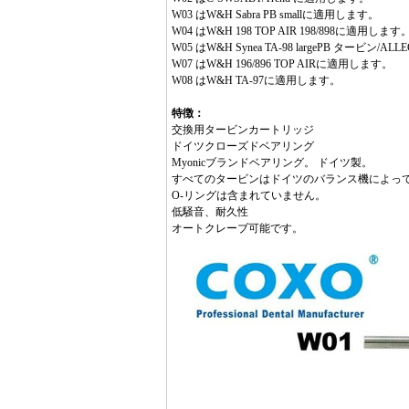
W03 はW&H Sabra PB smallに適用します。
W04 はW&H 198 TOP AIR 198/898に適用します
W05 はW&H Synea TA-98 largePB タービン/
W07 はW&H 196/896 TOP AIRに適用します。
W08 はW&H TA-97に適用します。
特徴：
交換用タービンカートリッジ
ドイツクローズドベアリング
Myonicブランドベアリング。 ドイツ製。
すべてのタービンはドイツのバランス機によっ
O-リングは含まれていません。
低騒音、耐久性
オートクレーブ可能です。