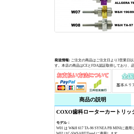
発送情報:
ご注文の商品はご注文日より3営業日以
す。本店の商品はCEとFDA認証取得しており、
商品の説明
COXO歯科ローターカートリッ
モデル：
W01 は W&H 617 TA-96 SYNEA PB MINIに
W02 はC-SWSABT/Trend に適用します。