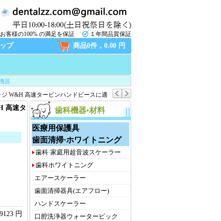
お客様の100% の満足を保証
１年間品質保証
ップ
商品0件，0.00 円
機器
リッジ W&H 高速タービンハンドピースに適
H 高速タ
歯科機器•材料
医療用保護具
歯面清掃·ホワイトニング
歯科·家庭用超音波スケーラー
歯科ホワイトニング
エアースケーラー
歯面清掃器具(エアフロー)
ハンドスケーラー
9123 円
口腔洗浄器ウォーターピック