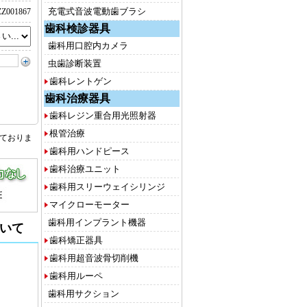
充電式音波電動歯ブラシ
Z001867
歯科検診器具
歯科用口腔内カメラ
虫歯診断装置
歯科レントゲン
歯科治療器具
歯科レジン重合用光照射器
根管治療
しておりま
歯科用ハンドピース
歯科治療ユニット
歯科用スリーウェイシリンジ
マイクローモーター
歯科用インプラント機器
いて
歯科矯正器具
歯科用超音波骨切削機
歯科用ルーペ
歯科用サクション