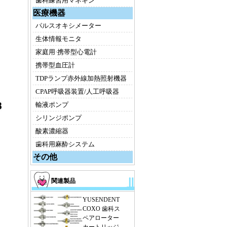
歯科練習用マネキン
医療機器
パルスオキシメーター
生体情報モニタ
家庭用·携帯型心電計
携帯型血圧計
TDPランプ赤外線加熱照射機器
CPAP呼吸器装置/人工呼吸器
輸液ポンプ
シリンジポンプ
酸素濃縮器
歯科用麻酔システム
その他
関連製品
YUSENDENT
COXO 歯科ス
ペアローター