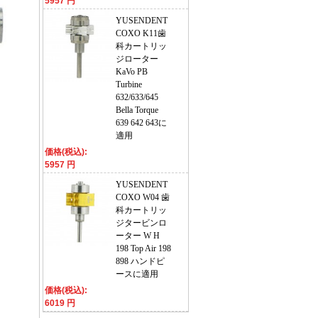
5957 円
YUSENDENT
COXO K11歯
科カートリッ
ジローター
KaVo PB
Turbine
632/633/645
Bella Torque
639 642 643に
適用
価格(税込):
5957 円
YUSENDENT
COXO W04 歯
科カートリッ
ジタービンロ
ーター W H
198 Top Air 198
898 ハンドピ
ースに適用
価格(税込):
6019 円