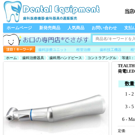
ホームページ
新発売商品
人気商品
お問い合わせ
支払
歯科診療ユニット
根管治療
歯科技工機器
根
ホーム
歯科治療器具
歯科用ハンドピース
コントラアングル
等速1
イト)
TEALT
発電LE
数量
1 - 2
3 - 5
6 - Ma
定価: