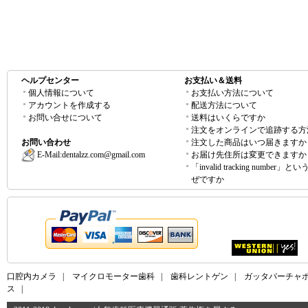
ヘルプセンター
お支払い＆送料
個人情報について
お支払い方法について
アカウントを作成する
配送方法について
お問い合せについて
送料はいくらですか
注文をオンラインで追跡する方
お問い合わせ
注文した商品はいつ届きますか
E-Mail:
dentalzz.com@gmail.com
お届け先住所は変更できますか
「invalid tracking number」
ぜですか
口腔内カメラ
|
マイクロモーター歯科
|
歯科レントゲン
|
ガッタパーチャ
ス
|