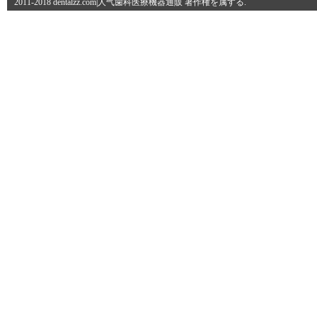
2011-2018 dentalzz.com|人气歯科医療機器通販 著作権を属する.