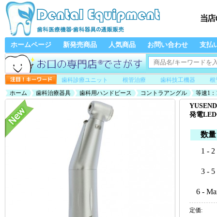
ホームページ
新発売商品
人気商品
お問い合わせ
支払
歯科診療ユニット
根管治療
歯科技工機器
根
ホーム
歯科治療器具
歯科用ハンドピース
コントラアングル
等速1
き
YUSEN
発電LE
数量
1 - 2
3 - 5
6 - Ma
定価: