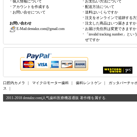
個人情報について
お支払い方法について
アカウントを作成する
配送方法について
お問い合せについて
送料はいくらですか
注文をオンラインで追跡する方
お問い合わせ
注文した商品はいつ届きますか
E-Mail:
dentalzz.com@gmail.com
お届け先住所は変更できますか
「invalid tracking number」
ぜですか
口腔内カメラ
|
マイクロモーター歯科
|
歯科レントゲン
|
ガッタパーチャ
ス
|
2011-2018 dentalzz.com|人气歯科医療機器通販 著作権を属する.