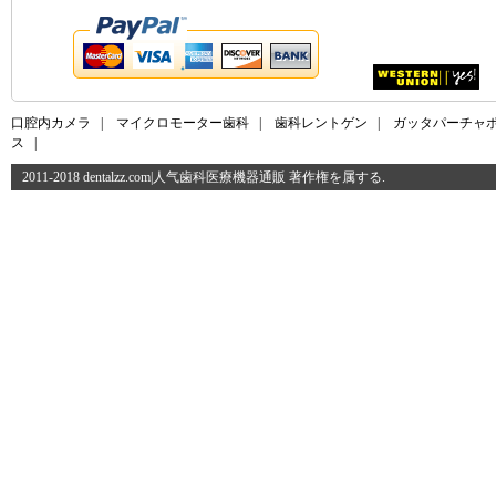
口腔内カメラ
|
マイクロモーター歯科
|
歯科レントゲン
|
ガッタパーチャ
ス
|
2011-2018 dentalzz.com|人气歯科医療機器通販 著作権を属する.