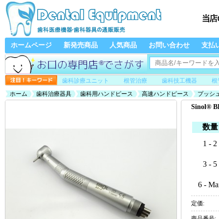
ホームページ
新発売商品
人気商品
お問い合わせ
支払
歯科診療ユニット
根管治療
歯科技工機器
根
ホーム
歯科治療器具
歯科用ハンドピース
高速ハンドピース
プッシ
Sinol
数量
1 - 2
3 - 5
6 - Ma
定価:
商品番号: