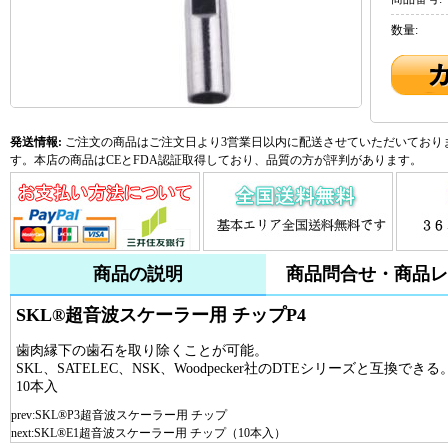
数量:
発送情報:
ご注文の商品はご注文日より3営業日以内に配送させていただいておりま
す。本店の商品はCEとFDA認証取得しており、品質の方が評判があります。
商品の説明
商品問合せ・商品レ
SKL®超音波スケーラー用 チップP4
歯肉縁下の歯石を取り除くことが可能。
SKL、SATELEC、NSK、Woodpecker社のDTEシリーズと互換できる
10本入
prev:
SKL®P3超音波スケーラー用 チップ
next:
SKL®E1超音波スケーラー用 チップ（10本入）