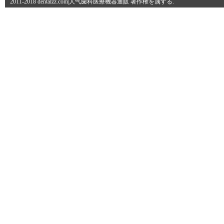
2011-2018 dentalzz.com|人气歯科医療機器通販 著作権を属する.