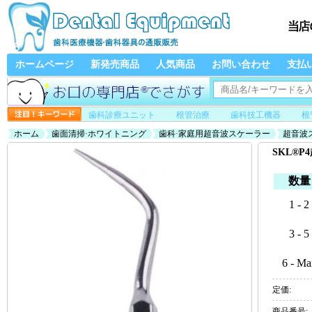
ホームページ
新発売商品
人気商品
お問い合わせ
支払
歯科診療ユニット
根管治療
歯科技工機器
根
ホーム
歯面清掃·ホワイトニング
歯科·家庭用超音波スケーラー
超音波
SKL®
数量
1 - 2
3 - 5
6 - Ma
定価:
商品番号: