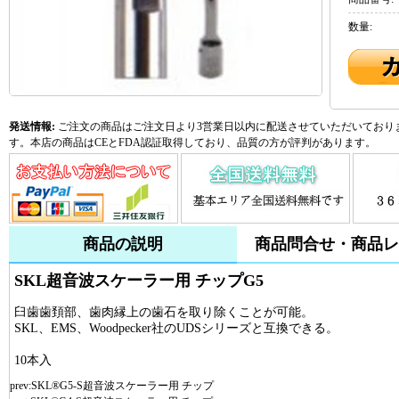
数量:
発送情報:
ご注文の商品はご注文日より3営業日以内に配送させていただいておりま
す。本店の商品はCEとFDA認証取得しており、品質の方が評判があります。
商品の説明
商品問合せ・商品レ
SKL超音波スケーラー用 チップG5
臼歯歯頚部、歯肉縁上の歯石を取り除くことが可能。
SKL、EMS、Woodpecker社のUDSシリーズと互換できる。
10本入
prev:
SKL®G5-S超音波スケーラー用 チップ