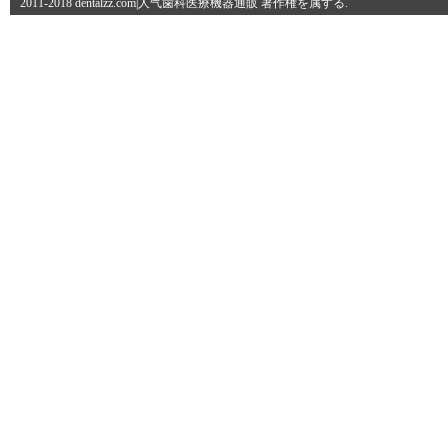
2011-2018 dentalzz.com|人气歯科医療機器通販 著作権を属する.