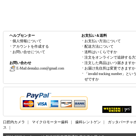
ヘルプセンター
お支払い＆送料
個人情報について
お支払い方法について
アカウントを作成する
配送方法について
お問い合せについて
送料はいくらですか
注文をオンラインで追跡する方
お問い合わせ
注文した商品はいつ届きますか
E-Mail:
dentalzz.com@gmail.com
お届け先住所は変更できますか
「invalid tracking number」
ぜですか
口腔内カメラ
|
マイクロモーター歯科
|
歯科レントゲン
|
ガッタパーチャ
ス
|