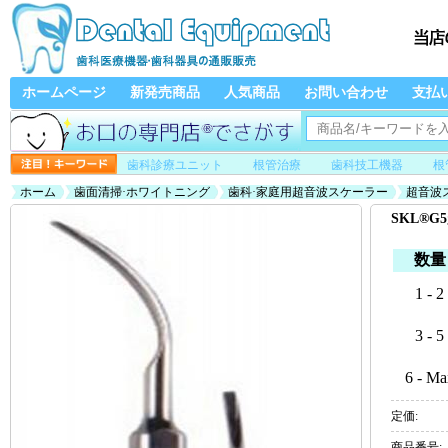
ホームページ
新発売商品
人気商品
お問い合わせ
支払
歯科診療ユニット
根管治療
歯科技工機器
根
ホーム
歯面清掃·ホワイトニング
歯科·家庭用超音波スケーラー
超音波
SKL®
数量
1 - 2
3 - 5
6 - Ma
定価:
商品番号: