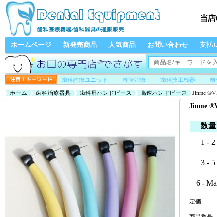
ホームページ
新発売商品
人気商品
お問い合わせ
支払
歯科診療ユニット
根管治療
歯科技工機器
根
ホーム
歯科治療器具
歯科用ハンドピース
高速ハンドピース
Jinme 
Jinme
数量
1 - 2
3 - 5
6 - Ma
定価:
商品番号: