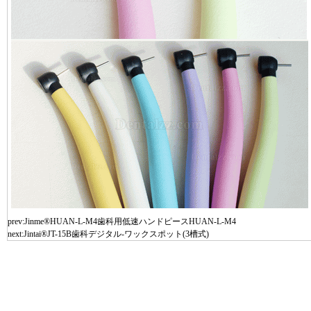
prev:
Jinme®HUAN-L-M4歯科用低速ハンドピースHUAN-L-M4
next:
Jintai®JT-15B歯科デジタル-ワックスポット(3槽式)