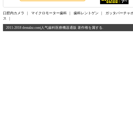
口腔内カメラ
|
マイクロモーター歯科
|
歯科レントゲン
|
ガッタパーチャ
ス
|
2011-2018 dentalzz.com|人气歯科医療機器通販 著作権を属する.