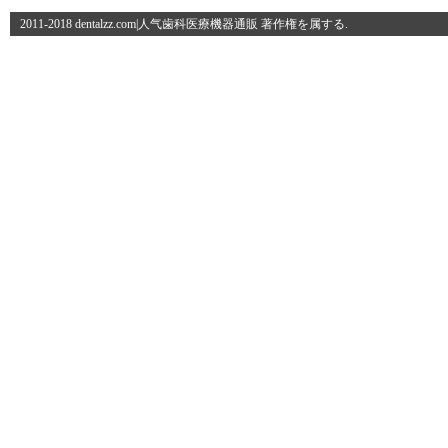
2011-2018 dentalzz.com|人气歯科医療機器通販 著作権を属する.