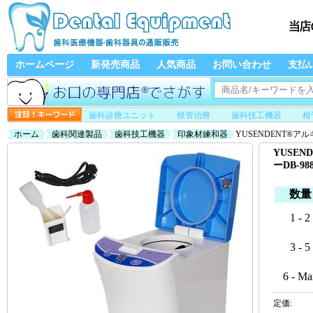
ホームページ
新発売商品
人気商品
お問い合わせ
支払
歯科診療ユニット
根管治療
歯科技工機器
根
ホーム
歯科関連製品
歯科技工機器
印象材練和器
YUSENDENT®ア
YUSE
ーDB-98
数量
1 - 2
3 - 5
6 - Ma
定価: