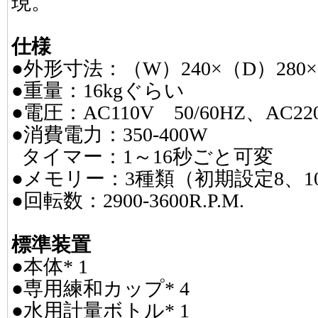
現。
仕様
●外形寸法：（W）240×（D）280×
●重量：16kgぐらい
●電圧：AC110V 50/60HZ、AC220
●消費電力：350-400W
タイマー：1～16秒ごと可変
●メモリー：3種類（初期設定8、10
●回転数：2900-3600R.P.M.
標準装置
●本体* 1
●専用練和カップ* 4
●水用計量ボトル* 1