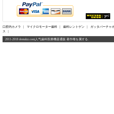
口腔内カメラ
|
マイクロモーター歯科
|
歯科レントゲン
|
ガッタパーチャ
ス
|
2011-2018 dentalzz.com|人气歯科医療機器通販 著作権を属する.