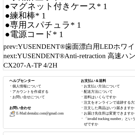
●マグネット付きケース* 1
●練和棒* 1
●専用スパチュラ* 1
●電源コード* 1
prev:
YUSENDENT®歯面漂白用LEDホワイト
next:
YUSENDENT®Anti-retractio
CX207-A-TP 4/2H
ヘルプセンター
お支払い＆送料
個人情報について
お支払い方法について
アカウントを作成する
配送方法について
お問い合せについて
送料はいくらですか
注文をオンラインで追跡する方
お問い合わせ
注文した商品はいつ届きますか
E-Mail:
dentalzz.com@gmail.com
お届け先住所は変更できますか
「invalid tracking number」
ぜですか