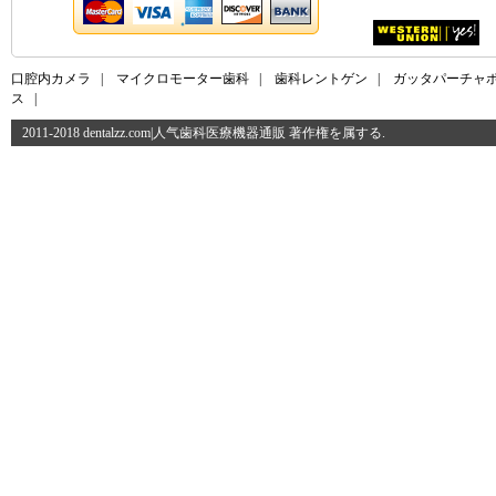
口腔内カメラ
|
マイクロモーター歯科
|
歯科レントゲン
|
ガッタパーチャ
ス
|
2011-2018 dentalzz.com|人气歯科医療機器通販 著作権を属する.