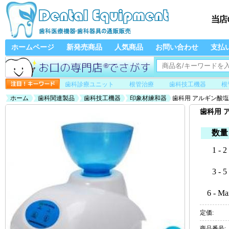
ホームページ
新発売商品
人気商品
お問い合わせ
支払
歯科診療ユニット
根管治療
歯科技工機器
根
ホーム
歯科関連製品
歯科技工機器
印象材練和器
歯科用 アルギン酸
歯科用 
数量
1 - 2
3 - 5
6 - Ma
定価:
商品番号: