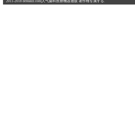
2011-2018 dentalzz.com|人气歯科医療機器通販 著作権を属する.