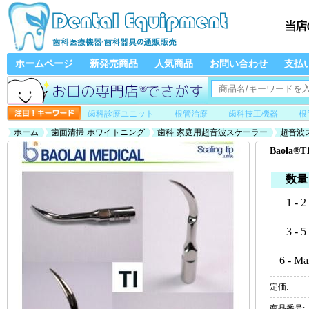
ホームページ
新発売商品
人気商品
お問い合わせ
支払
歯科診療ユニット
根管治療
歯科技工機器
根
ホーム
歯面清掃·ホワイトニング
歯科·家庭用超音波スケーラー
超音波
Baola
数量
1 - 2
3 - 5
6 - Ma
定価:
商品番号: