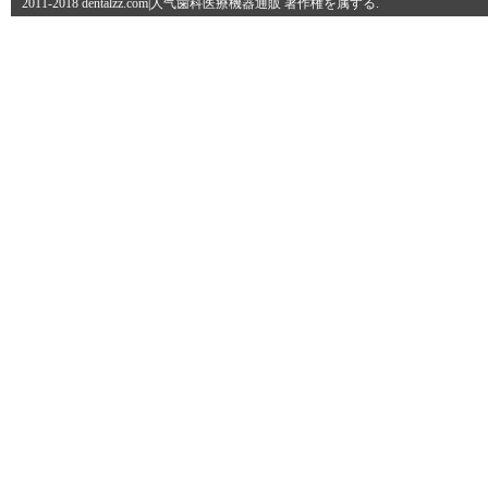
2011-2018 dentalzz.com|人气歯科医療機器通販 著作権を属する.