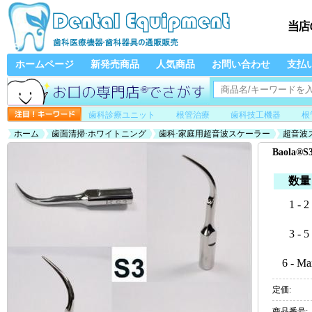
ホームページ
新発売商品
人気商品
お問い合わせ
支払
歯科診療ユニット
根管治療
歯科技工機器
根
ホーム
歯面清掃·ホワイトニング
歯科·家庭用超音波スケーラー
超音波
Baola
数量
1 - 2
3 - 5
6 - Ma
定価:
商品番号: