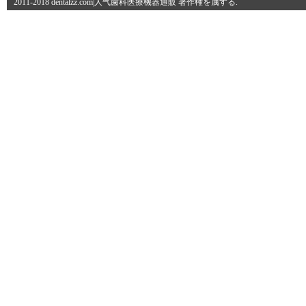
2011-2018 dentalzz.com|人气歯科医療機器通販 著作権を属する.