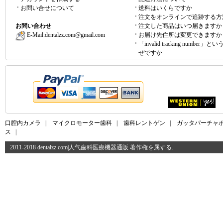
お問い合せについて
送料はいくらですか
注文をオンラインで追跡する方
お問い合わせ
注文した商品はいつ届きますか
E-Mail:
dentalzz.com@gmail.com
お届け先住所は変更できますか
「invalid tracking number」
ぜですか
口腔内カメラ
|
マイクロモーター歯科
|
歯科レントゲン
|
ガッタパーチャ
ス
|
2011-2018 dentalzz.com|人气歯科医療機器通販 著作権を属する.