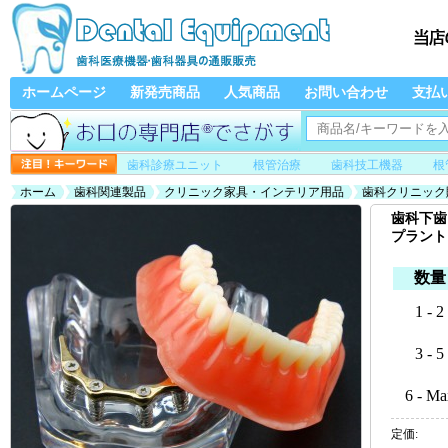
ホームページ
新発売商品
人気商品
お問い合わせ
支払
歯科診療ユニット
根管治療
歯科技工機器
根
ホーム
歯科関連製品
クリニック家具・インテリア用品
歯科クリニック
顎模型 教学用 歯模型 学習用 6009
歯科下歯
プラント
数量
1 - 2
3 - 5
6 - Ma
定価: