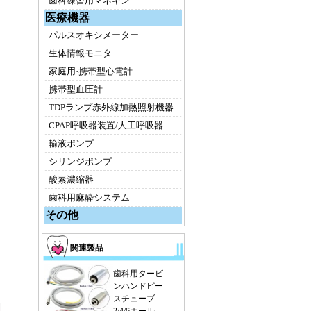
歯科練習用マネキン
医療機器
パルスオキシメーター
生体情報モニタ
家庭用·携帯型心電計
携帯型血圧計
TDPランプ赤外線加熱照射機器
CPAP呼吸器装置/人工呼吸器
輸液ポンプ
シリンジポンプ
酸素濃縮器
歯科用麻酔システム
その他
関連製品
歯科用タービ
ンハンドピー
スチューブ