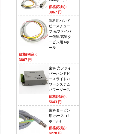
2/4/6ホール
価格(税込):
3867 円
歯科用ハンド
ピースチュー
ブ 光ファイバ
ー低速/高速タ
ービン用 6ホ
ール
価格(税込):
3867 円
歯科 光ファイ
バーハンドピ
ースライトパ
ワーシステム
パワーソース
価格(税込):
5643 円
歯科タービン
用 ホース（4
ホール）
価格(税込):
6270 円