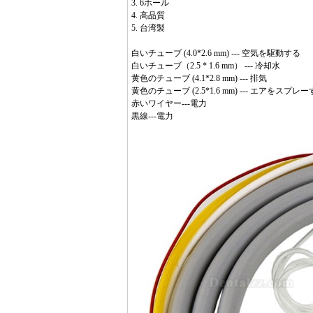
3. 6ホール
4. 高品質
5. 台湾製
白いチューブ (4.0*2.6 mm) --- 空気を駆動する
白いチューブ（2.5 * 1.6 mm） --- 冷却水
黄色のチューブ (4.1*2.8 mm) --- 排気
黄色のチューブ (2.5*1.6 mm) --- エアをスプレ
赤いワイヤー---電力
黒線---電力