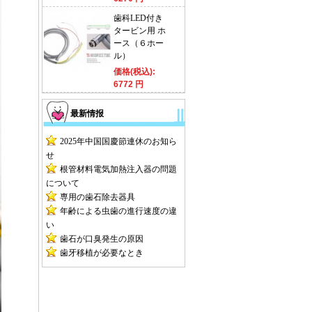
歯科LED付き
タービン用 ホ
ース（６ホー
ル）
価格(税込):
6772 円
最新情报
2025年中国国慶節連休のお知ら
せ
根管材料電気加熱注入器の問題
について
専用の歯石除去器具
年齢による虫歯の進行速度の違
い
歯石が口臭発生の原因
歯牙移植が必要なとき