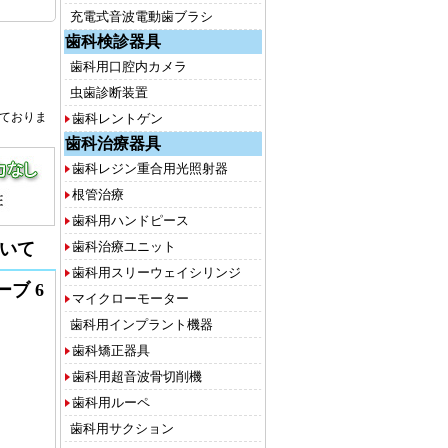
充電式音波電動歯ブラシ
歯科検診器具
歯科用口腔内カメラ
虫歯診断装置
しておりま
歯科レントゲン
歯科治療器具
歯科レジン重合用光照射器
根管治療
歯科用ハンドピース
いて
歯科治療ユニット
歯科用スリーウェイシリンジ
ブ 6
マイクローモーター
歯科用インプラント機器
歯科矯正器具
歯科用超音波骨切削機
歯科用ルーペ
歯科用サクション