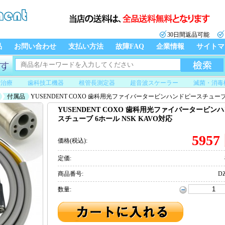
30日間返品可能
品
お問い合わせ
支払い方法
故障FAQ
企業情報
サイトマ
管治療
歯科技工機器
根管長測定器
超音波スケーラー
滅菌・消毒
付属品
YUSENDENT COXO 歯科用光ファイバータービンハンドピースチューブ 
YUSENDENT COXO 歯科用光ファイバータービン
スチューブ 6ホール NSK KAVO対応
5957
価格(税込):
定価:
商品番号:
DZ
数量: