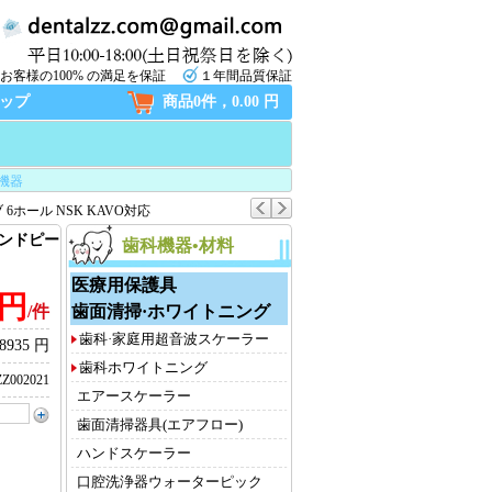
お客様の100% の満足を保証
１年間品質保証
ップ
商品0件，0.00 円
機器
6ホール NSK KAVO対応
ハンドピー
歯科機器•材料
医療用保護具
 円
歯面清掃·ホワイトニング
/件
歯科·家庭用超音波スケーラー
8935 円
歯科ホワイトニング
Z002021
エアースケーラー
歯面清掃器具(エアフロー)
ハンドスケーラー
口腔洗浄器ウォーターピック