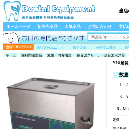
ホームページ
新発売商品
人気商品
お問い合わせ
支払
歯科診療ユニット
根管治療
歯科技工機器
根
ホーム
歯科関連製品
滅菌・消毒機器
超音波クリーナー超音波洗浄器
YJ®超音
数量
1 - 2
3 - 5
6 - Ma
定価:
商品番号: