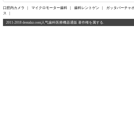
口腔内カメラ
|
マイクロモーター歯科
|
歯科レントゲン
|
ガッタパーチャ
ス
|
2011-2018 dentalzz.com|人气歯科医療機器通販 著作権を属する.