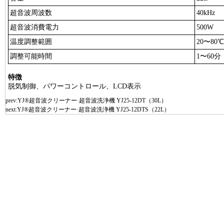
超音波周波数
40kHz
超音波消費電力
500W
温度調整範囲
20〜80℃
調整可能時間
1〜60分
特徴
脱気制御、パワーコントロール、LCD表示
prev:
YJ®超音波クリーナー·超音波洗浄機 YJ25-12DT（30L）
next:
YJ®超音波クリーナー·超音波洗浄機 YJ25-12DTS（22L）