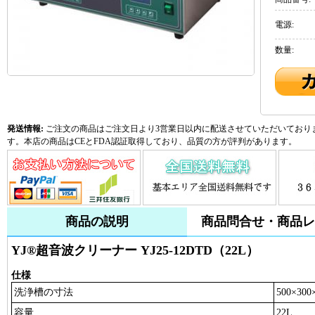
電源:
数量:
発送情報:
ご注文の商品はご注文日より3営業日以内に配送させていただいておりま
す。本店の商品はCEとFDA認証取得しており、品質の方が評判があります。
商品の説明
商品問合せ・商品レ
YJ®超音波クリーナー YJ25-12DTD（22L）
仕様
洗浄槽の寸法
500×300
容量
22L