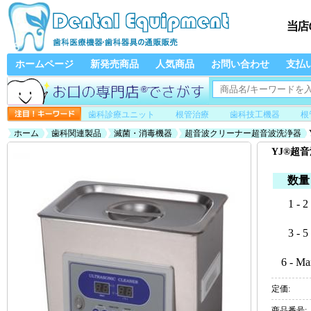
ホームページ
新発売商品
人気商品
お問い合わせ
支払
歯科診療ユニット
根管治療
歯科技工機器
根
ホーム
歯科関連製品
滅菌・消毒機器
超音波クリーナー超音波洗浄器
YJ®超音
数量
1 - 2
3 - 5
6 - Ma
定価:
商品番号: