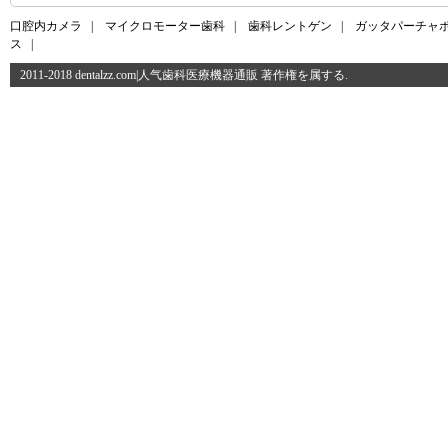
口腔内カメラ
|
マイクロモーター歯科
|
歯科レントゲン
|
ガッタパーチャ
ス
|
2011-2018 dentalzz.com|人气歯科医療機器通販 著作権を属する.