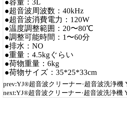
●容量：3L
●超音波周波数：40kHz
●超音波消費電力：120W
●温度調整範囲：20〜80℃
●調整可能時間：1〜60分
●排水：NO
●重量：4.5kgぐらい
●荷物重量：6kg
●荷物サイズ：35*25*33cm
prev:
YJ®超音波クリーナー·超音波洗浄機 YJ5
next:
YJ®超音波クリーナー·超音波洗浄機 YJ5